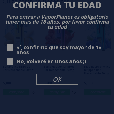
Quizá también
necesites
CONFIRMA TU EDAD
3 estrellas
0%
2 estrellas
0%
Para entrar a VaporPlanet es obligatorio
1 estrellas
0%
tener mas de 18 años, por favor confirma
0/5
Sé el primero en dejar tu opinión
tu edad
Escribe tu opinión sobre este producto
Sí, confirmo que soy mayor de 18
años
Aún no hay comentarios, ¿quieres ser el
primero en dejar uno? ¡Tu opinión nos
No, volveré en unos años ;)
interesa!
Banana Ice Dripped
Berry Heaven Dripped
Blue Raspberry Ice
Bar Desechable 20mg
Bar Desechable 20mg
Dripped Bar
Desechable 20mg
OK
5,80€
5,80€
5,80€
comprar
comprar
comprar