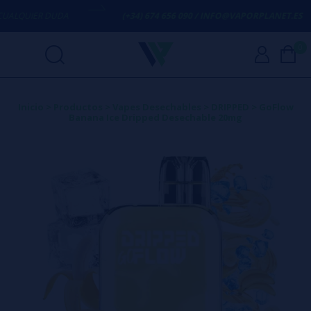
ALQUIER DUDA
(+34) 674 656 090 / INFO@VAPORPLANET.ES
0
Inicio
>
Productos
>
Vapes Desechables
>
DRIPPED
>
GoFlow
Banana Ice Dripped Desechable 20mg