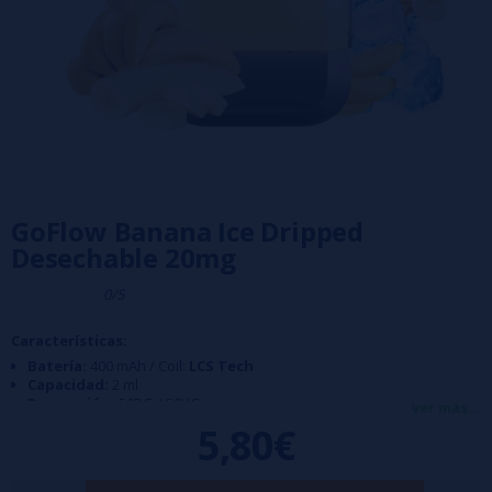
GoFlow Banana Ice Dripped
Desechable 20mg
0/5
Características:
Batería:
400 mAh / Coil:
LCS Tech
Capacidad:
2 ml
Proporción:
50PG / 50VG
ver más...
Caladas:
800 aprox
5,80€
Nicotina:
20 mg