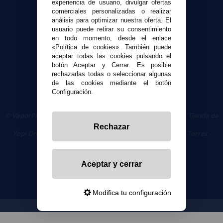
experiencia de usuario, divulgar ofertas
comerciales personalizadas o realizar
Seguridad y Privacidad
análisis para optimizar nuestra oferta. El
Términos y condiciones de uso
usuario puede retirar su consentimiento
en todo momento, desde el enlace
Política de privacidad
«Política de cookies». También puede
Política de cookies
aceptar todas las cookies pulsando el
botón Aceptar y Cerrar. Es posible
rechazarlas todas o seleccionar algunas
de las cookies mediante el botón
Configuración.
© VaporPlanet.es
|
Comprar Cigarrillos Electrónicos
|
Tienda de
Cigarrillos Electrónicos
Rechazar
Yopi Online SL CIF: B90451832
|
Centro Comercial Las Torres -
Local 26 - 41400 Écija (Sevilla) - 674 656 090
Aceptar y cerrar
Modifica tu configuración