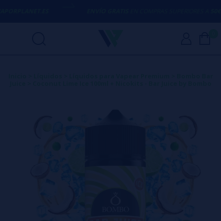
APORPLANET.ES
ENVÍO GRATIS
EN COMPRAS SUPERIORES A
50€
0
Inicio
>
Líquidos
>
Líquidos para Vapear Premium
>
Bombo Bar
Juice
>
Coconut Lime Ice 100ml + Nicokits - Bar Juice by Bombo