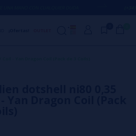
CON CUALQUIER DUDA
(+34) 674 656 09
0
0
ND
¡Ofertas!
OUTLET
/ Coil - Yan Dragon Coil (Pack de 3 Coils)
lien dotshell ni80 0,35
 - Yan Dragon Coil (Pack
ils)