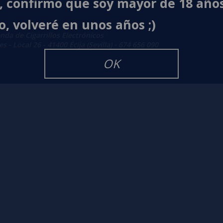
í, confirmo que soy mayor de 18 año
o, volveré en unos años ;)
enda de Cigarrillos Electrónicos
 - Local 26 - 41400 Écija (Sevilla) - 674 656 090
OK