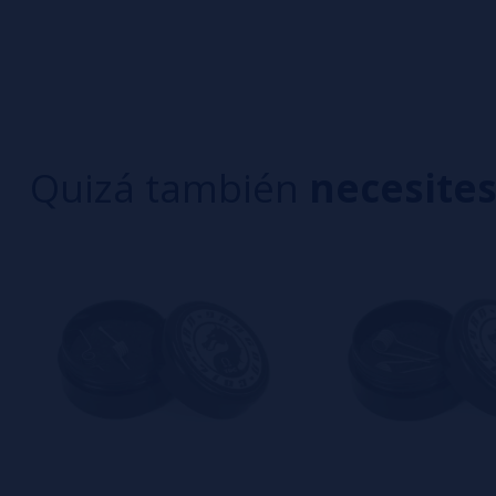
0/5
5 estrella
Sé el primero en dejar tu opinión
4 estrella
3 estrella
Escribe tu opinión sobre este producto
2 estrella
1 estrella
Quizá también
necesite
Aún no hay comentarios, ¿quieres ser el primer
interesa!