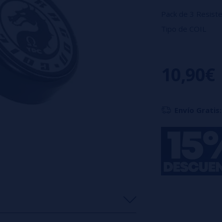
Pack de 3 Resiste
Tipo de COIL
- Ni80: aproxima
- Eje de 2,5 mm
10,90€
Consejo del const
- Optimizadas pa
- dl/rdl: 25/35w
Envío Gratis: