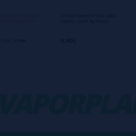
80 0.34 Ω ID 3mm
2-Core Aliens 0.17Ω Ni80
 Yan Dragon Coil
(2pcs) - Coils by Scott
,90€
8,90€
11,90€
APORPLANE