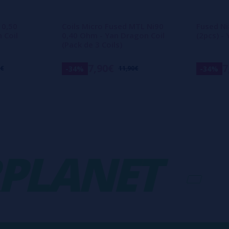
 0,50
Coils Micro Fused MTL Ni90
Fused Ni
 Coil
0,40 Ohm - Yan Dragon Coil
(2pcs) -
(Pack de 3 Coils)
7,90€
7
-34%
-34%
0€
11,90€
LANET
-
V