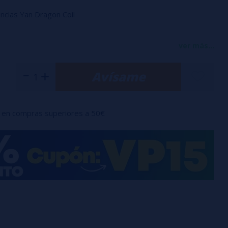
ncias Yan Dragon Coil
damente 0,35 Ω por COIL
ver más...
Avísame
ructor:
ra RBA Aio
en compras superiores a 50€