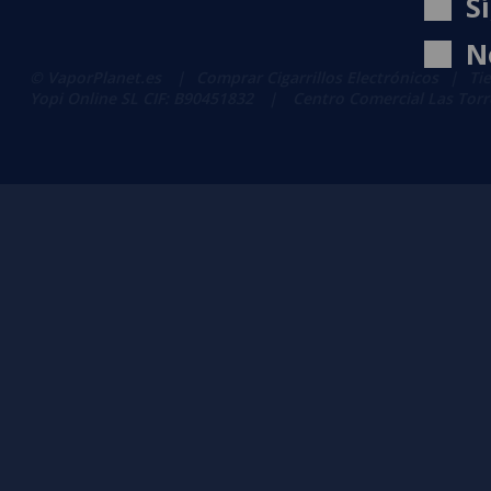
S
N
© VaporPlanet.es
|
Comprar Cigarrillos Electrónicos
|
Ti
Yopi Online SL CIF: B90451832
|
Centro Comercial Las Torres