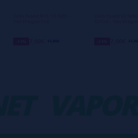
Coils Fused MTL V2 NI80 -
Coils Fused V2 NI80
Yan Dragon Coil
Ω/Coil - Yan Dragon
7,90€
7,90€
-34%
-34%
11,90€
11,9
T
VAPORP