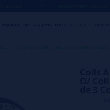
AQUÍ ESTAMOS
PARA ECHARTE UNA MANO 
LÍQUIDOS
DIY - ALQUIMIA
FLASH
NOVEDADES
HIGH E
anales
>
YAN DRAGON COIL
>
Coils Alien dotshell ni80 0,35 Ω
Coils A
Ω/ Coil
de 3 Co
0/5