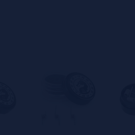
s
0%
s
0%
s
0%
s
0%
s
0%
s
o en dejar uno? ¡Tu opinión nos