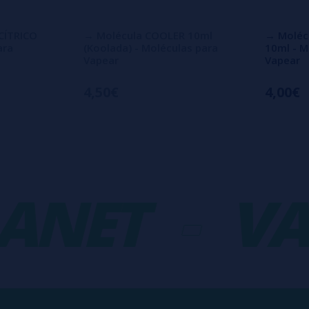
CÍTRICO
→ Molécula COOLER 10ml
→ Moléc
ara
(Koolada) - Moléculas para
10ml - M
Vapear
Vapear
4,50€
4,00€
NET
-
VAP