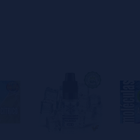
s
0%
s
0%
s
0%
s
0%
s
0%
s
o en dejar uno? ¡Tu opinión nos