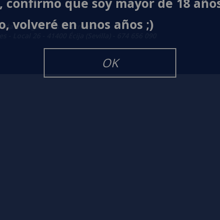
í, confirmo que soy mayor de 18 año
o, volveré en unos años ;)
enda de Cigarrillos Electrónicos
 - Local 26 - 41400 Écija (Sevilla) - 674 656 090
OK