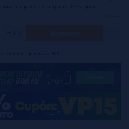
e dará un toque de frescura para su DIY y líquidos.
omendada: a partir de 10 gotas / 10ml
ver más...
con una pipeta de llenado / seguridad para niños.
Avísame
en compras superiores a 50€