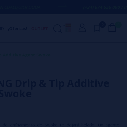
DUDA
(+34) 674 656 090 / INFO@VAPORPL
0
0
ND
¡Ofertas!
OUTLET
p Additive Agent Swoke
G Drip & Tip Additive
 Swoke
vo de enfriamiento de Swoke te dejará helado! Un agente