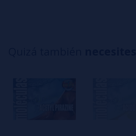
0/5
5 estrella
Sé el primero en dejar tu opinión
4 estrella
3 estrella
Escribe tu opinión sobre este producto
2 estrella
1 estrella
Quizá también
necesite
Aún no hay comentarios, ¿quieres ser el primer
interesa!