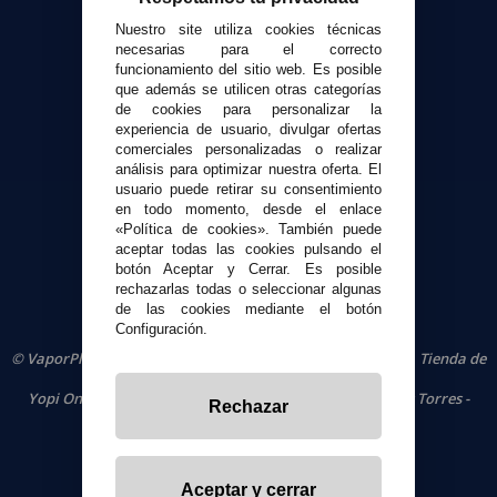
Envíos y devoluciones
Nuestro site utiliza cookies técnicas
Formas de pago
necesarias para el correcto
funcionamiento del sitio web. Es posible
Contacto
que además se utilicen otras categorías
de cookies para personalizar la
experiencia de usuario, divulgar ofertas
Seguridad y Privacidad
comerciales personalizadas o realizar
Términos y condiciones de uso
análisis para optimizar nuestra oferta. El
Política de privacidad
usuario puede retirar su consentimiento
en todo momento, desde el enlace
Política de cookies
«Política de cookies». También puede
aceptar todas las cookies pulsando el
botón Aceptar y Cerrar. Es posible
rechazarlas todas o seleccionar algunas
de las cookies mediante el botón
Configuración.
© VaporPlanet.es
|
Comprar Cigarrillos Electrónicos
|
Tienda de
Cigarrillos Electrónicos
Yopi Online SL CIF: B90451832
|
Centro Comercial Las Torres -
Rechazar
Local 26 - 41400 Écija (Sevilla) - 674 656 090
Aceptar y cerrar