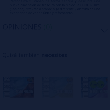
Personaliza tu vapeo de forma sencilla y descubre una
nueva dimensión de frescura con la Molécula COOLER 10ml
(Koolada). Atrévete a probar algo diferente y disfruta de una
experiencia de vapeo única y refrescante.
OPINIONES
(0)
5 estrellas
0%
4 estrellas
0%
Quizá también
necesites
3 estrellas
0%
2 estrellas
0%
1 estrellas
0%
0/5
Sé el primero en dejar tu opinión
Escribe tu opinión sobre este producto
Aún no hay comentarios, ¿quieres ser el
primero en dejar uno? ¡Tu opinión nos