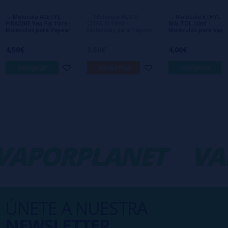
interesa!
→ Molécula ACETYL
→ Molécula ÁCIDO
→ Molécula ETHYL
PIRAZINE Vap Fip 10ml -
CÍTRICO 10ml -
MALTOL 10ml -
Moléculas para Vapear
Moléculas para Vapear
Moléculas para Vape
4,50€
3,50€
4,00€
comprar
avísame
comprar
APORPLANET
VAP
ÚNETE A NUESTRA
NEWSLETTER