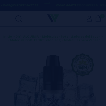
FO@VAPORPLANET.ES
ENVÍO GRATIS
EN COMPRAS SUPERIORES A
5
0
Inicio
>
DIY - ALQUIMIA
>
Moléculas - Potenciadores del Sabor
>
→ Molécula COOLER 10ml (Koolada) - Moléculas para Vapear