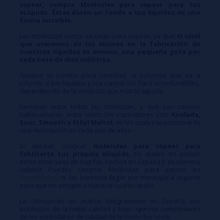
vapear, compra Moléculas para vapear para tus
eLiquids. Éstas darán un fondo a tus líquidos de una
forma increíble.
Las moléculas nunca se usan para vapear, ya que
el nivel
que usaremos de las mismas en la fabricación de
nuestros líquidos es mínimo, una pequeña gota por
cada bote de diez mililitros.
Aunque te pareca poca cantidad, la potencia que va a
infundir a tus líquidos para vapear los hará inconfundibles,
dependiendo de la molécula que más te agrade.
Famosas entre todas las moléculas, y que son usadas
habitualmente entre todos los vapeadores son:
Koolada,
Sour, Smooth o Ethyl Maltol
, de los cuales te encontrarás
una descripción en cada uno de ellos.
Si deseas comprar
moléculas para vapear para
fabricarte tus propios eliquids
, no dudes en probar
éstas moléculas de Vap Fip, hechss en España y de primera
calidad. Puedes comprar Moléculas para vapear en
VaporPlanet
, te las haremos llegar por mensajería urgente
para que los pongas a macerar cuanto antes.
La fabricación se realiza íntegramente en España con
productos de la mejor calidad y bajo riguroso cumplimiento
de los estándares de calidad de la Unión Europea.