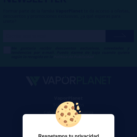
Formar parte de la familia
VaporPlanet
te da acceso a ofertas,
descuentos y promociones exclusivas, ¿a qué esperas para
unirte?
Me gustaría recibir descuentos exclusivos, novedades y
tendencias por e-mail. Puedo darme de baja cuando quiera
según lo recogido en la
Política de Publicidad
.
VaporPlanet
Sobre nosotros
Calculadora DIY Alquimia
Contacto
Atención al cliente
Respetamos tu privacidad