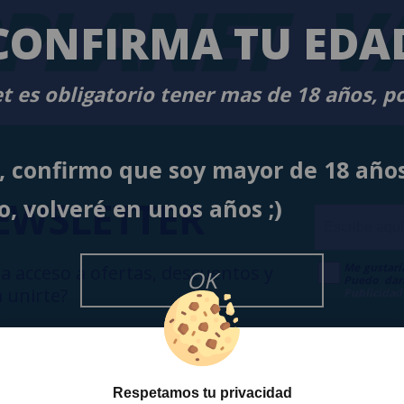
PLANET
VA
CONFIRMA TU EDA
t es obligatorio tener mas de 18 años, p
í, confirmo que soy mayor de 18 año
EWSLETTER
o, volveré en unos años ;)
Me gustarí
a acceso a ofertas, descuentos y
OK
Puedo dar
 unirte?
Publicidad
Respetamos tu privacidad