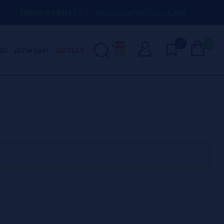
ENVÍO GRATIS
EN COMPRAS SUPERIORES A
50€
0
0
ND
¡Ofertas!
OUTLET