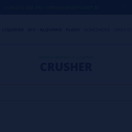
+34) 674 656 090 / INFO@VAPORPLANET.ES
LÍQUIDOS
DIY - ALQUIMIA
FLASH
NOVEDADES
HIGH E
Inicio
>
Marcas
>
Crusher
CRUSHER