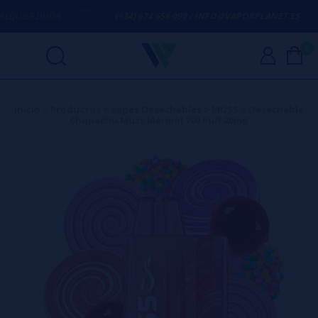
UIER DUDA
(+34) 674 656 090 / INFO@VAPORPLANET.ES
0
Inicio
>
Productos
>
Vapes Desechables
>
MUSS
>
Desechable
Chupachu Muss Marmol 700 Puff 20mg