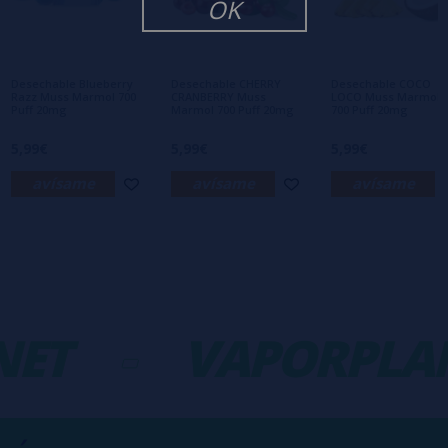
OK
Aún no hay comentarios, ¿quieres ser el
primero en dejar uno? ¡Tu opinión nos
interesa!
Desechable Blueberry
Desechable CHERRY
Desechable COCO
Razz Muss Marmol 700
CRANBERRY Muss
LOCO Muss Marmol
Puff 20mg
Marmol 700 Puff 20mg
700 Puff 20mg
5,99€
5,99€
5,99€
avísame
avísame
avísame
ET
-
VAPORPLAN