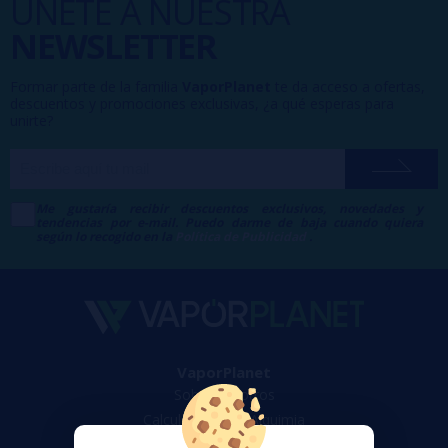
ÚNETE A NUESTRA
NEWSLETTER
Formar parte de la familia
VaporPlanet
te da acceso a ofertas,
descuentos y promociones exclusivas, ¿a qué esperas para
unirte?
Me gustaría recibir descuentos exclusivos, novedades y
tendencias por e-mail. Puedo darme de baja cuando quiera
según lo recogido en la
Política de Publicidad
.
VaporPlanet
Sobre nosotros
Calculadora DIY Alquimia
Contacto