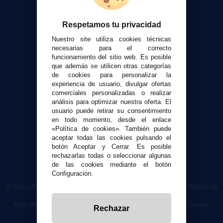
Atención al cliente
Respetamos tu privacidad
Envíos y devoluciones
Nuestro site utiliza cookies técnicas
Formas de pago
necesarias para el correcto
funcionamiento del sitio web. Es posible
Contacto
que además se utilicen otras categorías
de cookies para personalizar la
experiencia de usuario, divulgar ofertas
Seguridad y Privacidad
comerciales personalizadas o realizar
Términos y condiciones de uso
análisis para optimizar nuestra oferta. El
Política de privacidad
usuario puede retirar su consentimiento
en todo momento, desde el enlace
Política de cookies
«Política de cookies». También puede
aceptar todas las cookies pulsando el
botón Aceptar y Cerrar. Es posible
rechazarlas todas o seleccionar algunas
de las cookies mediante el botón
Configuración.
© VaporPlanet.es
|
Comprar Cigarrillos Electrónicos
|
Tienda de
Cigarrillos Electrónicos
Yopi Online SL CIF: B90451832
|
Centro Comercial Las Torres -
Rechazar
Local 26 - 41400 Écija (Sevilla) - 674 656 090