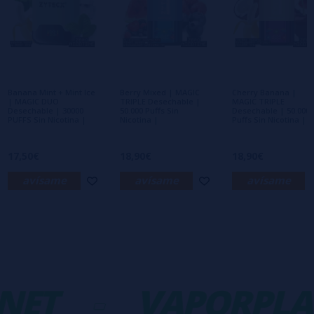
Escribe tu opinión sobre este producto
Aún no hay comentarios, ¿quieres ser el
primero en dejar uno? ¡Tu opinión nos
interesa!
Banana Mint + Mint Ice
Berry Mixed | MAGIC
Cherry Banana |
| MAGIC DUO
TRIPLE Desechable |
MAGIC TRIPLE
Desechable | 30000
50.000 Puffs Sin
Desechable | 50.000
PUFFS Sin Nicotina |
Nicotina |
Puffs Sin Nicotina |
17,50€
18,90€
18,90€
avísame
avísame
avísame
NET
-
VAPORPLA