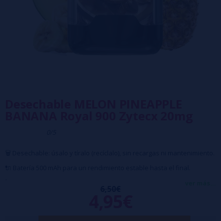
Desechable MELON PINEAPPLE
BANANA Royal 900 Zytecx 20mg
0/5
🗑️ Desechable: úsalo y tíralo (recíclalo), sin recargas ni mantenimiento.
🔌 Batería 500 mAh para un rendimiento estable hasta el final.
🚀 Hasta 900 caladas reales con sabor intenso en cada uso.
ver más...
6,50€
4,95€
💥 20 mg de nicotina (2%).
🎒 Diseño compacto, ligero y elegante, perfecto para llevar siempre