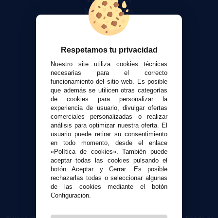
Sobre nosotros
Calculadora DIY Alquimia
Contacto
Respetamos tu privacidad
Atención al cliente
Nuestro site utiliza cookies técnicas
Envíos y devoluciones
necesarias para el correcto
funcionamiento del sitio web. Es posible
Formas de pago
que además se utilicen otras categorías
Contacto
de cookies para personalizar la
experiencia de usuario, divulgar ofertas
comerciales personalizadas o realizar
Seguridad y Privacidad
análisis para optimizar nuestra oferta. El
Términos y condiciones de uso
usuario puede retirar su consentimiento
Política de privacidad
en todo momento, desde el enlace
«Política de cookies». También puede
Política de cookies
aceptar todas las cookies pulsando el
botón Aceptar y Cerrar. Es posible
rechazarlas todas o seleccionar algunas
de las cookies mediante el botón
Configuración.