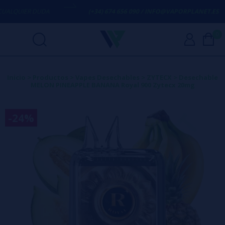
LQUIER DUDA
(+34) 674 656 090 / INFO@VAPORPLANET.ES
0
Inicio
>
Productos
>
Vapes Desechables
>
ZYTECX
>
Desechable
MELON PINEAPPLE BANANA Royal 900 Zytecx 20mg
-24%