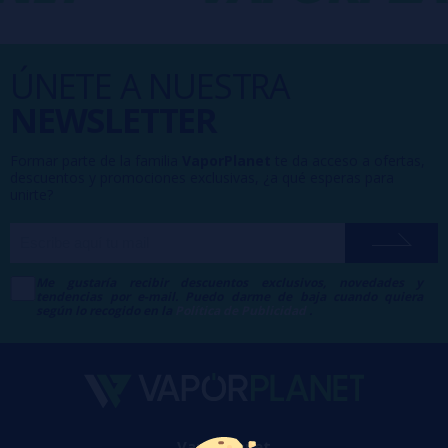
ÚNETE A NUESTRA
NEWSLETTER
Formar parte de la familia
VaporPlanet
te da acceso a ofertas,
descuentos y promociones exclusivas, ¿a qué esperas para
unirte?
Me gustaría recibir descuentos exclusivos, novedades y
tendencias por e-mail. Puedo darme de baja cuando quiera
según lo recogido en la
Política de Publicidad
.
VaporPlanet