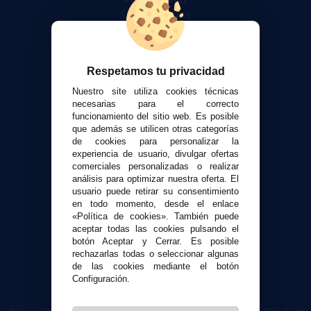
Sobre nosotros
Calculadora DIY Alquimia
Contacto
Respetamos tu privacidad
Atención al cliente
Nuestro site utiliza cookies técnicas
Envíos y devoluciones
necesarias para el correcto
funcionamiento del sitio web. Es posible
Formas de pago
que además se utilicen otras categorías
Contacto
de cookies para personalizar la
experiencia de usuario, divulgar ofertas
comerciales personalizadas o realizar
Seguridad y Privacidad
análisis para optimizar nuestra oferta. El
Términos y condiciones de uso
usuario puede retirar su consentimiento
Política de privacidad
en todo momento, desde el enlace
«Política de cookies». También puede
Política de cookies
aceptar todas las cookies pulsando el
botón Aceptar y Cerrar. Es posible
rechazarlas todas o seleccionar algunas
de las cookies mediante el botón
Configuración.