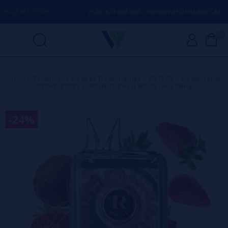
LQUIER DUDA
(+34) 674 656 090 / INFO@VAPORPLANET.ES
0
Inicio
>
Productos
>
Vapes Desechables
>
ZYTECX
>
Desechable
STRAWBERRY COCONUT Royal 900 Zytecx 20mg
-24%