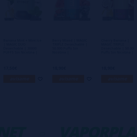
Escribe tu opinión sobre este producto
Aún no hay comentarios, ¿quieres ser el
primero en dejar uno? ¡Tu opinión nos
interesa!
Banana Mint + Mint Ice
Berry Mixed | MAGIC
Cherry Banana |
| MAGIC DUO
TRIPLE Desechable |
MAGIC TRIPLE
Desechable | 30000
50.000 Puffs Sin
Desechable | 50.000
PUFFS Sin Nicotina |
Nicotina |
Puffs Sin Nicotina |
17,50€
18,90€
18,90€
avísame
avísame
avísame
ET
-
VAPORPLA