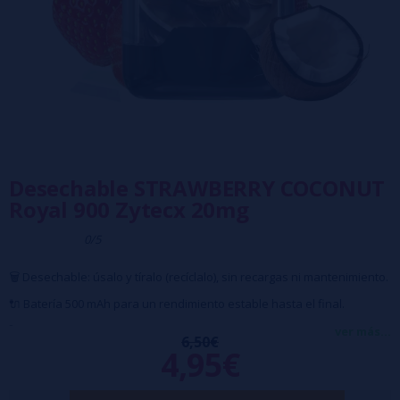
Desechable STRAWBERRY COCONUT
Royal 900 Zytecx 20mg
0/5
🗑️ Desechable: úsalo y tíralo (recíclalo), sin recargas ni mantenimiento.
🔌 Batería 500 mAh para un rendimiento estable hasta el final.
🚀 Hasta 900 caladas reales con sabor intenso en cada uso.
ver más...
6,50€
4,95€
💥 20 mg de nicotina (2%).
🎒 Diseño compacto, ligero y elegante, perfecto para llevar siempre