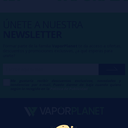
ÚNETE A NUESTRA
NEWSLETTER
Formar parte de la familia
VaporPlanet
te da acceso a ofertas,
descuentos y promociones exclusivas, ¿a qué esperas para
unirte?
Me gustaría recibir descuentos exclusivos, novedades y
tendencias por e-mail. Puedo darme de baja cuando quiera
según lo recogido en la
Política de Publicidad
.
VaporPlanet