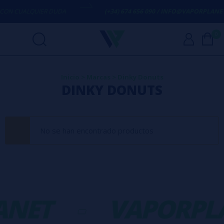
ON CUALQUIER DUDA
(+34) 674 656 090 / INFO@VAPORPLANET.
0
Inicio
>
Marcas
>
Dinky Donuts
DINKY DONUTS
No se han encontrado productos
ANET
-
VAPORPL