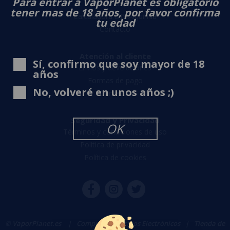
Para entrar a VaporPlanet es obligatorio
Sobre nosotros
tener mas de 18 años, por favor confirma
Calculadora DIY Alquimia
tu edad
Contacto
Atención al cliente
Sí, confirmo que soy mayor de 18
Envíos y devoluciones
años
Formas de pago
No, volveré en unos años ;)
Contacto
Seguridad y Privacidad
OK
Términos y condiciones de uso
Política de privacidad
Política de cookies
© VaporPlanet.es
|
Comprar Cigarrillos Electrónicos
|
Tienda de