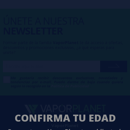
ÚNETE A NUESTRA
NEWSLETTER
Formar parte de la familia
VaporPlanet
te da acceso a ofertas,
descuentos y promociones exclusivas, ¿a qué esperas para
unirte?
Me gustaría recibir descuentos exclusivos, novedades y
tendencias por e-mail. Puedo darme de baja cuando quiera
según lo recogido en la
Política de Publicidad
.
CONFIRMA TU EDAD
VaporPlanet