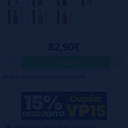
Potencia ajustable de 5 a 220 vatios mediante rueda de control.
Con llenado superior.
Compatible con
resistencias PnP de la serie X
.
Flujo de aire ajustable, perfecto para caladas lentas.
Gran pantalla TFT de 1,66", nítida y fácil de leer.
82,90€
Construcción robusta de aleación de aluminio.
Desbloqueo mediante huella dactilar.
Comprar
Envío Gratis:
en compras superiores a 50€
Accesorios
para este producto