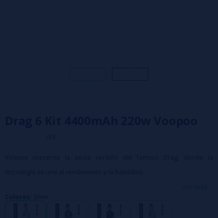
Drag 6 Kit 4400mAh 220w Voopoo
0/5
Voopoo presenta la sexta versión del famoso Drag, donde la
tecnología se une al rendimiento y la fiabilidad.
Batería dual integrada de 2200 mAh cada una (4400 mAh en total) con
ver más...
Colores:
Silver
carga rápida USB-C de 3 A.
Chipset Gene TT 3.0 fiable y de alto rendimiento.