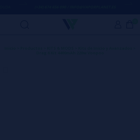
(+34) 674 656 090 / INFO@VAPORPLANET.ES
ENVÍO 
0
Inicio
>
Productos
>
KITS & MODS
>
Kits de Inicio y Avanzados
>
Drag 6 Kit 4400mAh 220w Voopoo