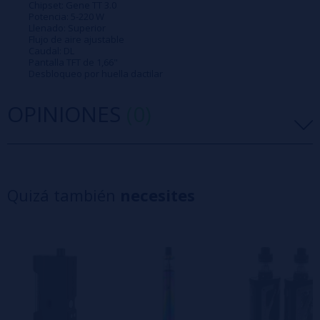
Chipset: Gene TT 3.0
Potencia: 5-220 W
Llenado: Superior
Flujo de aire ajustable
Caudal: DL
Pantalla TFT de 1,66"
Desbloqueo por huella dactilar
OPINIONES
(0)
5 estrellas
0%
4 estrellas
0%
Quizá también
necesites
3 estrellas
0%
2 estrellas
0%
1 estrellas
0%
0/5
Sé el primero en dejar tu opinión
Escribe tu opinión sobre este producto