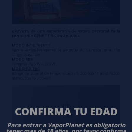
Disfruta de una experiencia de vapeo personalizada
con el chip GENE TT 3.0 en 3 modos:
MODO INTELIGENTE
Ajusta automáticamente la potencia de tu resistencia, con
rango ajustable.
MODO RBA
Potencia de 5 W a 220 W.
MODO TC-TRC
Rango de control de temperatura de 200-600 °F para Ni200,
titanio, SS316 y SS430.
CONFIRMA TU EDAD
Para entrar a VaporPlanet es obligatorio
tener mas de 18 años, por favor confirma