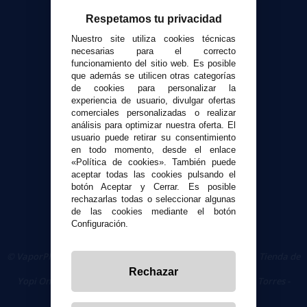
Respetamos tu privacidad
Atención al cliente
Nuestro site utiliza cookies técnicas
Envíos y devoluciones
necesarias para el correcto
funcionamiento del sitio web. Es posible
Formas de pago
que además se utilicen otras categorías
Contacto
de cookies para personalizar la
experiencia de usuario, divulgar ofertas
comerciales personalizadas o realizar
Seguridad y Privacidad
análisis para optimizar nuestra oferta. El
Términos y condiciones de uso
usuario puede retirar su consentimiento
Política de privacidad
en todo momento, desde el enlace
«Política de cookies». También puede
Política de cookies
aceptar todas las cookies pulsando el
botón Aceptar y Cerrar. Es posible
rechazarlas todas o seleccionar algunas
de las cookies mediante el botón
Configuración.
© VaporPlanet.es
|
Comprar Cigarrillos Electrónicos
|
Tienda de
Cigarrillos Electrónicos
Rechazar
Yopi Online SL CIF: B90451832
|
Centro Comercial Las Torres -
Local 26 - 41400 Écija (Sevilla) - 674 656 090