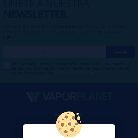
ÚNETE A NUESTRA
NEWSLETTER
Formar parte de la familia
VaporPlanet
te da acceso a ofertas,
descuentos y promociones exclusivas, ¿a qué esperas para
unirte?
Me gustaría recibir descuentos exclusivos, novedades y
tendencias por e-mail. Puedo darme de baja cuando quiera
según lo recogido en la
Política de Publicidad
.
VaporPlanet
Sobre nosotros
Calculadora DIY Alquimia
Contacto