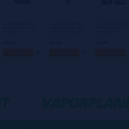
Aún no hay comentarios, ¿quieres ser el
primero en dejar uno? ¡Tu opinión nos
interesa!
→ Kit Boxx Nautilus
→ Kit Vaporesso VM
→ Smok Kit Scar 18
Version 60 W - Aspire
Stick 18 2ml 1200mAh –
230W + TFV9 2 ml –
Prestige
Vaporesso eCigs kit
Smok eCigs kit
89,90€
22,50€
64,90€
avísame
avísame
avísame
-
VAPORPLANE