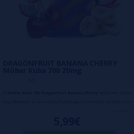
DRAGONFRUIT BANANA CHERRY
Mübar Kuba 700 20mg
0/5
El
Mübar Kuba 700 Dragonfruit Banana Cherry
reúne tres frutas
muy diferentes en una mezcla frutal tropical con mucho carácter y una
calada sorprendentemente armónica. El toque exótico y suave de la
ver más...
5,99€
fruta del dragón se enlaza con la cremosidad de la banana y el matiz
dulce y jugoso de la cereza, dando lugar a un sabor afrutado