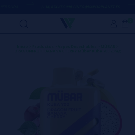
R DUDA
(+34) 674 656 090 / INFO@VAPORPLANET.ES
0
Inicio
>
Productos
>
Vapes Desechables
>
MÜBAR
>
DRAGONFRUIT BANANA CHERRY Mübar Kuba 700 20mg