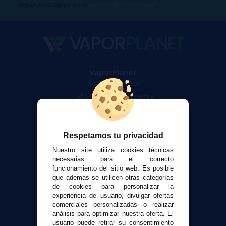
según lo recogido en la
Política de Publicidad
.
VaporPlanet
Sobre nosotros
Calculadora DIY Alquimia
Contacto
Atención al cliente
Respetamos tu privacidad
Envíos y devoluciones
Nuestro site utiliza cookies técnicas
Formas de pago
necesarias para el correcto
funcionamiento del sitio web. Es posible
Contacto
que además se utilicen otras categorías
de cookies para personalizar la
experiencia de usuario, divulgar ofertas
Seguridad y Privacidad
comerciales personalizadas o realizar
Términos y condiciones de uso
análisis para optimizar nuestra oferta. El
Política de privacidad
usuario puede retirar su consentimiento