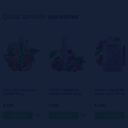
5 estrellas
0%
4 estrellas
0%
Quizá también
necesites
3 estrellas
0%
2 estrellas
0%
1 estrellas
0%
0/5
Sé el primero en dejar tu opinión
Escribe tu opinión sobre este producto
Aún no hay comentarios, ¿quieres ser el
primero en dejar uno? ¡Tu opinión nos
interesa!
APPLE MELON Mübar
CHERRY CRANBERRY
CHERRY CRANBERRY
EVO800 20mg
Mübar EVO800 20mg
Mübar Kuba 700 20m
5,50€
5,50€
5,99€
comprar
comprar
comprar