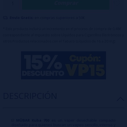
Comprar
complejo, intenso y muy agradable.
700 Puff Aprox
Envío Gratis:
en compras superiores a 50€
2ml / Sales de Nicotina 20mg
Batería 550mAh (Cobalto)
* Este producto incluirá un incremento en el proceso de compra de 0,48€
correspondiente al Impuesto sobre Líquidos para Cigarrillos Electrónicos y
Mesh Coil
otros Productos relacionados con el Tabaco (Líquidos de 16 a 20 mg)
DESCRIPCIÓN
El
MÜBAR Kuba 700
es un vaper desechable compacto
diseñado para quienes buscan un vapeo sencillo, intenso y