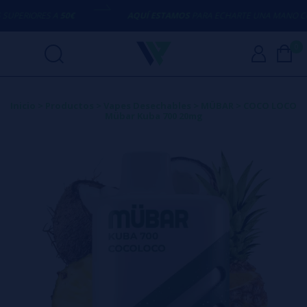
ERIORES A
50€
AQUÍ ESTAMOS
PARA ECHARTE UNA MANO CON 
0
Inicio
>
Productos
>
Vapes Desechables
>
MÜBAR
>
COCO LOCO
Mübar Kuba 700 20mg