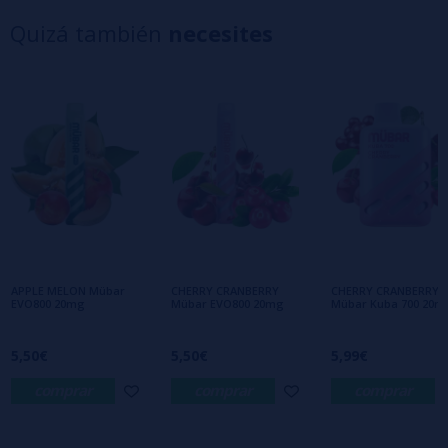
4 estrellas
0%
Quizá también
necesites
3 estrellas
0%
2 estrellas
0%
1 estrellas
0%
0/5
Sé el primero en dejar tu opinión
Escribe tu opinión sobre este producto
Aún no hay comentarios, ¿quieres ser el
primero en dejar uno? ¡Tu opinión nos
interesa!
APPLE MELON Mübar
CHERRY CRANBERRY
CHERRY CRANBERRY
EVO800 20mg
Mübar EVO800 20mg
Mübar Kuba 700 20m
5,50€
5,50€
5,99€
comprar
comprar
comprar