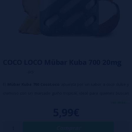
COCO LOCO Mübar Kuba 700 20mg
0/5
El
Mübar Kuba 700 CocoLoco
apuesta por un sabor a coco dulce y
cremoso con un marcado guiño tropical, ideal para quienes buscan
matices exóticos en formato desechable. La calada resulta suave,
ver más...
5,99€
refrescante y envolvente, con un toque afrutado que remite a cóctel
veraniego y deja una sensación muy agradable en el paladar.
Comprar
700 Puff Aprox