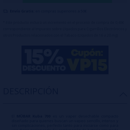
2ml / Sales de Nicotina 20mg
Envío Gratis:
en compras superiores a 50€
Batería 550mAh (Cobalto)
Mesh Coil
* Este producto incluirá un incremento en el proceso de compra de 0,48€
correspondiente al Impuesto sobre Líquidos para Cigarrillos Electrónicos y
otros Productos relacionados con el Tabaco (Líquidos de 16 a 20 mg)
DESCRIPCIÓN
El
MÜBAR Kuba 700
es un vaper desechable compacto
diseñado para quienes buscan un vapeo sencillo, intenso y
sin complicaciones, perfecto tanto para iniciarse como para
uso diario prolongado. Su combinación de batería integrada