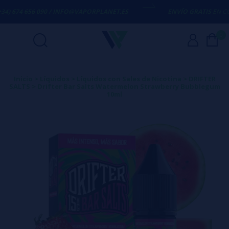
) 674 656 090 / INFO@VAPORPLANET.ES
ENVÍO GRATIS
EN COMP
0
Inicio
>
Líquidos
>
Líquidos con Sales de Nicotina
>
DRIFTER
SALTS
>
Drifter Bar Salts Watermelon Strawberry Bubblegum
10ml