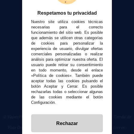
Contacto
Respetamos tu privacidad
Atención al cliente
Nuestro site utiliza cookies técnicas
Envíos y devoluciones
necesarias para el correcto
funcionamiento del sitio web. Es posible
Formas de pago
que además se utilicen otras categorías
Contacto
de cookies para personalizar la
experiencia de usuario, divulgar ofertas
comerciales personalizadas o realizar
Seguridad y Privacidad
análisis para optimizar nuestra oferta. El
Términos y condiciones de uso
usuario puede retirar su consentimiento
Política de privacidad
en todo momento, desde el enlace
«Política de cookies». También puede
Política de cookies
aceptar todas las cookies pulsando el
botón Aceptar y Cerrar. Es posible
rechazarlas todas o seleccionar algunas
de las cookies mediante el botón
Configuración.
© VaporPlanet.es
|
Comprar Cigarrillos Electrónicos
|
Tienda de
Cigarrillos Electrónicos
Rechazar
Yopi Online SL CIF: B90451832
|
Centro Comercial Las Torres -
Local 26 - 41400 Écija (Sevilla) - 674 656 090