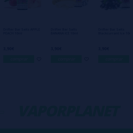
Aún no hay comentarios, ¿quieres ser el
primero en dejar uno? ¡Tu opinión nos
interesa!
Drifter Bar Salts APPLE
Drifter Bar Salts
Drifter Bar Salts
PEACH 10ml
BANANA ICE 10ml
Blackcurrant Ice 10m
3,90€
3,90€
3,90€
comprar
comprar
comprar
VAPORPLANET