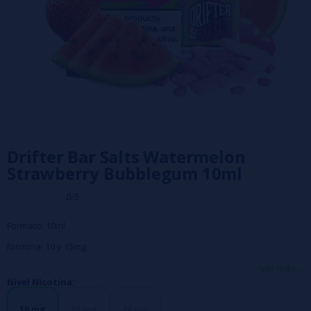
Drifter Bar Salts Watermelon
Strawberry Bubblegum 10ml
0/5
Formato: 10ml
Nicotina: 10 y 15mg
Composición: 50VG/PG
ver más...
Nivel Nicotina:
10 mg
15 mg
20 mg