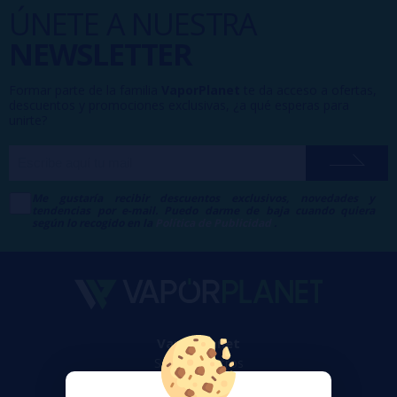
ÚNETE A NUESTRA
NEWSLETTER
Formar parte de la familia
VaporPlanet
te da acceso a ofertas,
descuentos y promociones exclusivas, ¿a qué esperas para
unirte?
Me gustaría recibir descuentos exclusivos, novedades y
tendencias por e-mail. Puedo darme de baja cuando quiera
según lo recogido en la
Política de Publicidad
.
VaporPlanet
Sobre nosotros
Calculadora DIY Alquimia