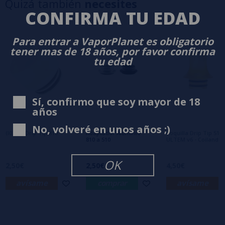
Quizá también
necesites
3 estrellas
0%
CONFIRMA TU EDAD
2 estrellas
0%
1 estrellas
0%
Para entrar a VaporPlanet es obligatorio
0/5
Sé el primero en dejar tu opinión
tener mas de 18 años, por favor confirma
tu edad
Escribe tu opinión sobre este producto
Sí, confirmo que soy mayor de 18
Aún no hay comentarios, ¿quieres ser el
años
primero en dejar uno? ¡Tu opinión nos
interesa!
No, volveré en unos años ;)
(I031) - Drip Tip 810
Adaptador Aluminio
Boquilla Drip Tip 510
810 a 510
ULTEM v6 - Coiland
OK
2,50€
2,50€
4,50€
avísame
comprar
avísame