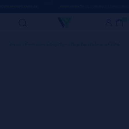
NFO@VAPORPLANET.ES
ENVÍO GRATIS
EN COMPRAS SUPERIORES A
0
Inicio
>
Productos
>
Drip Tips
>
Drip Tip 510 Resina RS356