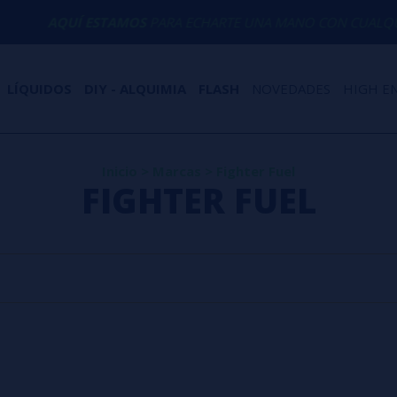
AQUÍ ESTAMOS
PARA ECHARTE UNA MANO CON CUALQUIE
LÍQUIDOS
DIY - ALQUIMIA
FLASH
NOVEDADES
HIGH E
Inicio
>
Marcas
>
Fighter Fuel
FIGHTER FUEL