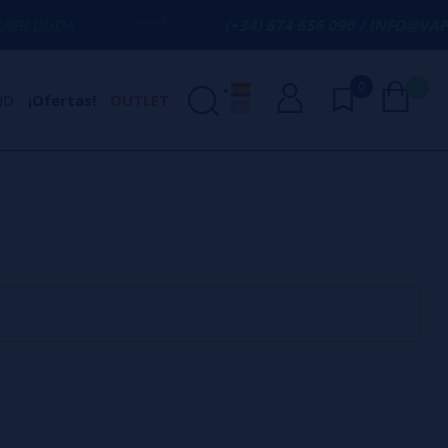
R DUDA
(+34) 674 656 090 / INFO@VAPOR
0
0
ND
¡Ofertas!
OUTLET