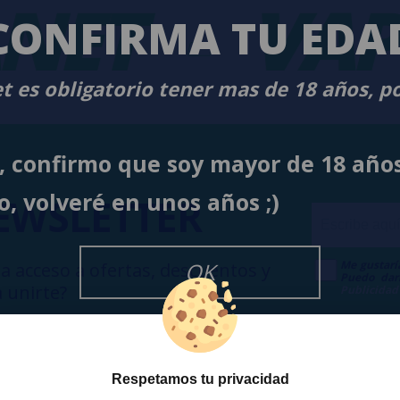
NET
-
VAP
CONFIRMA TU EDA
t es obligatorio tener mas de 18 años, p
í, confirmo que soy mayor de 18 año
o, volveré en unos años ;)
EWSLETTER
Me gustarí
OK
a acceso a ofertas, descuentos y
Puedo dar
 unirte?
Publicidad
Respetamos tu privacidad