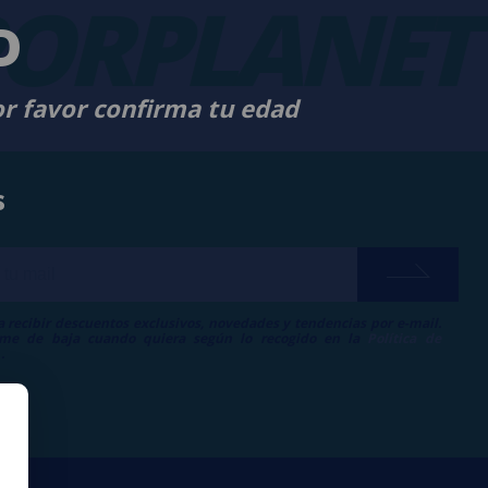
ORPLANET
D
or favor confirma tu edad
s
a recibir descuentos exclusivos, novedades y tendencias por e-mail.
me de baja cuando quiera según lo recogido en la
Política de
.