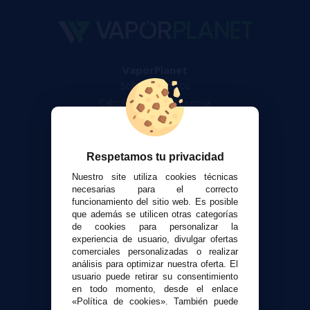
VaporPlanet
Sobre nosotros
Calculadora DIY Alquimia
Contacto
Atención al cliente
Respetamos tu privacidad
Envíos y devoluciones
Nuestro site utiliza cookies técnicas
Formas de pago
necesarias para el correcto
funcionamiento del sitio web. Es posible
Contacto
que además se utilicen otras categorías
de cookies para personalizar la
experiencia de usuario, divulgar ofertas
Seguridad y Privacidad
comerciales personalizadas o realizar
Términos y condiciones de uso
análisis para optimizar nuestra oferta. El
Política de privacidad
usuario puede retirar su consentimiento
en todo momento, desde el enlace
Política de cookies
«Política de cookies». También puede