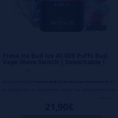
Fresa Ice Bull Ice 40.000 Puffs Bud
Vape Wave Switch | Desechable |
0/5
El pod desechable
Fresa Ice Bull Ice de Bud Vape Wave Switch
🍓⚡
se distingue por un sabor intenso, dulce y muy refrescante en cada
calada. Bull Ice aporta el carácter de las clásicas bebidas energéticas,
ver más...
21,90€
con un matiz helado que llena la boca de frescor ❄️, mientras que
Fresa Ice suma la dulzura jugosa de la fresa madura, dando como