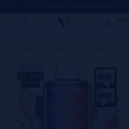
R DUDA
(+34) 674 656 090 / INFO@VAPORPLANET.ES
0
Inicio
>
Productos
>
Vapes Desechables
>
BUD VAPE
>
Fresa Ice
Bull Ice 40.000 Puffs Bud Vape Wave Switch | Desechable |