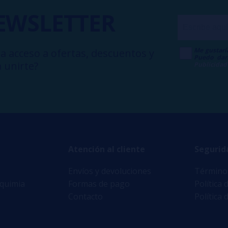
EWSLETTER
Me gustarí
a acceso a ofertas, descuentos y
Puedo dar
 unirte?
Publicidad
Atención al cliente
Segurid
Envíos y devoluciones
Términos
lquimia
Formas de pago
Política 
Contacto
Política 