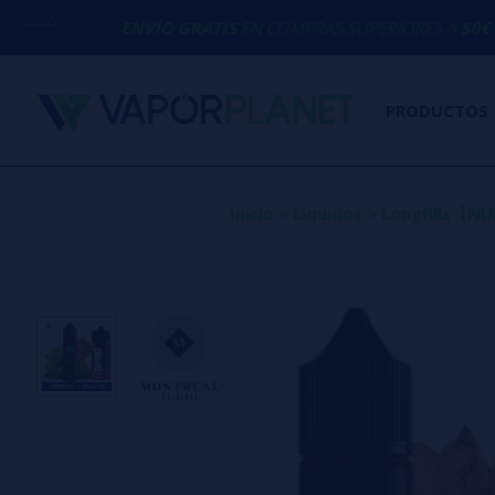
ENVÍO GRATIS
EN COMPRAS SUPERIORES A
50€
PRODUCTOS
Inicio
>
Líquidos
>
Longfills【