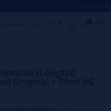
ER DUDA
(+34) 674 656 090 / INFO@VAP
0
0
ND
¡Ofertas!
OUTLET
ill) Montreal Original + 70ml VG
16ml/60 (Longfill)
al Original + 70ml VG
al Fresh Aroma Longfill 16ml
es un aroma que captura con