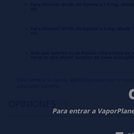
Para obtener 60 ML de liquido a 1,5 mg, añadi
VG.
Para obtener 60 ML de liquido a 3 mg, añadir 
VG.
Si lo que quieres es un líquido sólo a base de s
tendrás que añadir nicokits de sales al longfil
Para terminar la mezcla, agítalo bien para que se mezcle
para poder vapearlo.
OPINIONES
(0)
Para entrar a VaporPlane
0/5
5 estrella
Sé el primero en dejar tu opinión
4 estrella