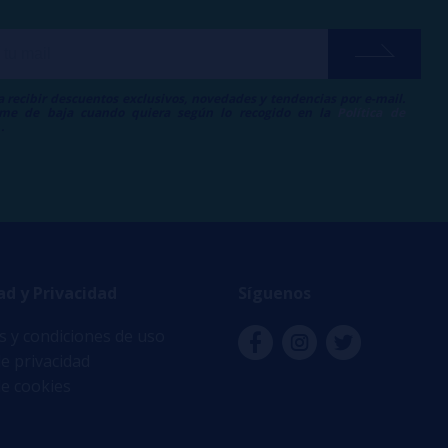
a recibir descuentos exclusivos, novedades y tendencias por e-mail.
me de baja cuando quiera según lo recogido en la
Política de
.
ad y Privacidad
Síguenos
 y condiciones de uso
de privacidad
de cookies