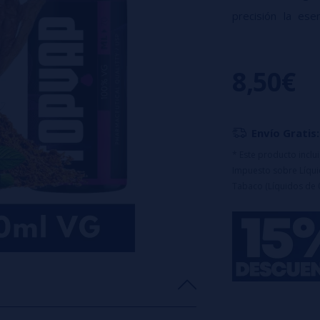
precisión la ese
refrescante propo
Características:
8,50€
Aroma Concentr
Formato: 16ml 
Capacidad del 
🔹
Este product
Envío Gratis:
uso.
* Este producto incl
Impuesto sobre Líquid
Tabaco (Líquidos de 