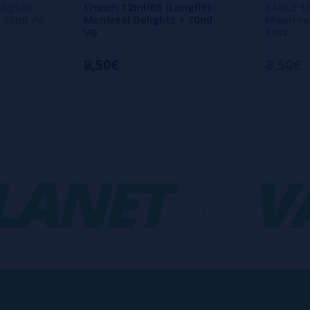
gfill)
Crunch 12ml/60 (Longfill)
EAGLE 16
+ 70ml VG
Montreal Delights + 70ml
Montreal
VG
Fast
8,50€
8,50€
NET
-
VAP