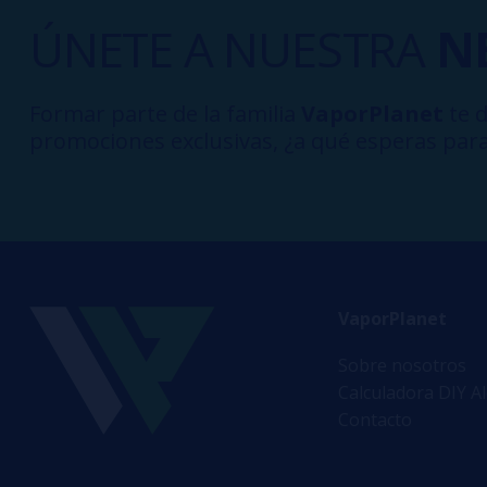
ÚNETE A NUESTRA
N
Formar parte de la familia
VaporPlanet
te d
promociones exclusivas, ¿a qué esperas para
VaporPlanet
Sobre nosotros
Calculadora DIY A
Contacto