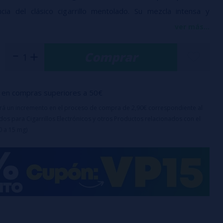
ncia del clásico cigarrillo mentolado. Su mezcla intensa y
rciona una sensación limpia desde la primera calada.
ver más...
Comprar
ado - Porcentaje: 100% PG
de aroma en botella de 60
bote: 60ml
o es un aroma y debe diluirse con PG, VG o VPG antes de su
en compras superiores a 50€
uirá un incremento en el proceso de compra de 2,90€ correspondiente al
os para Cigarrillos Electrónicos y otros Productos relacionados con el
0 a 15 mg)