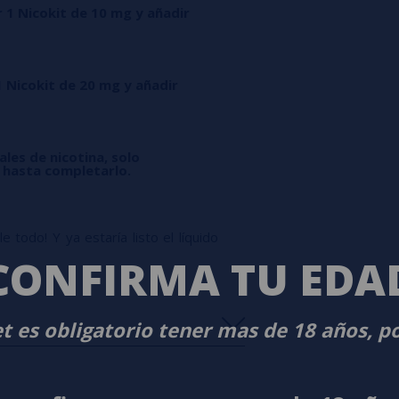
r 1 Nicokit de 10 mg y añadir
1 Nicokit de 20 mg y añadir
ales de nicotina, solo
l hasta completarlo.
 todo! Y ya estaría listo el líquido
CONFIRMA TU EDA
t es obligatorio tener mas de 18 años, p
s
0%
s
0%