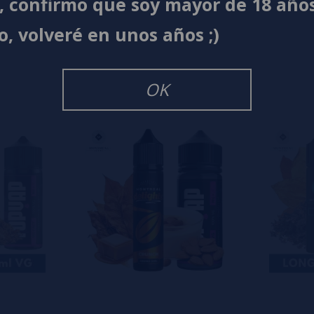
í, confirmo que soy mayor de 18 año
s
0%
o, volveré en unos años ;)
s
0%
s
0%
s
OK
o en dejar uno? ¡Tu opinión nos