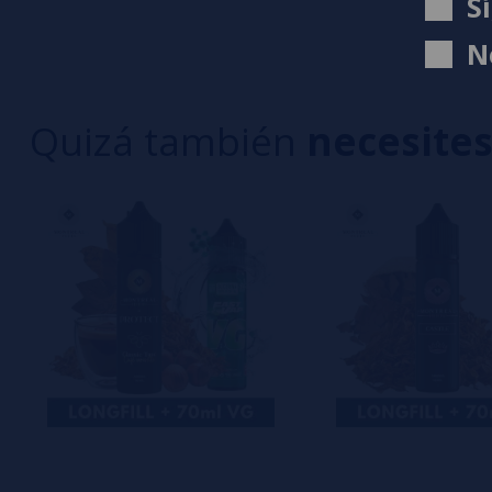
S
3 estrella
Escribe tu opinión sobre este producto
N
2 estrella
1 estrella
Quizá también
necesite
Aún no hay comentarios, ¿quieres ser el primer
interesa!