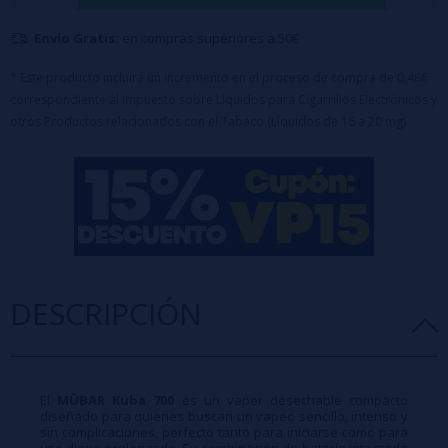
2ml / Sales de Nicotina 20mg
Envío Gratis:
en compras superiores a 50€
Batería 550mAh (Cobalto)
Mesh Coil
* Este producto incluirá un incremento en el proceso de compra de 0,48€
correspondiente al Impuesto sobre Líquidos para Cigarrillos Electrónicos y
otros Productos relacionados con el Tabaco (Líquidos de 16 a 20 mg)
DESCRIPCIÓN
El
MÜBAR Kuba 700
es un vaper desechable compacto
diseñado para quienes buscan un vapeo sencillo, intenso y
sin complicaciones, perfecto tanto para iniciarse como para
uso diario prolongado. Su combinación de batería integrada