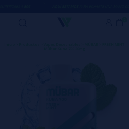
ERIORES A
50€
AQUÍ ESTAMOS
PARA ECHARTE UNA MANO CON C
0
Inicio
>
Productos
>
Vapes Desechables
>
MÜBAR
>
FRESH MINT
Mübar Kuba 700 20mg