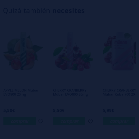
4 estrellas
0%
Quizá también
necesites
3 estrellas
0%
2 estrellas
0%
1 estrellas
0%
0/5
Sé el primero en dejar tu opinión
Escribe tu opinión sobre este producto
Aún no hay comentarios, ¿quieres ser el
primero en dejar uno? ¡Tu opinión nos
interesa!
APPLE MELON Mübar
CHERRY CRANBERRY
CHERRY CRANBERRY
EVO800 20mg
Mübar EVO800 20mg
Mübar Kuba 700 20m
5,50€
5,50€
5,99€
comprar
comprar
comprar