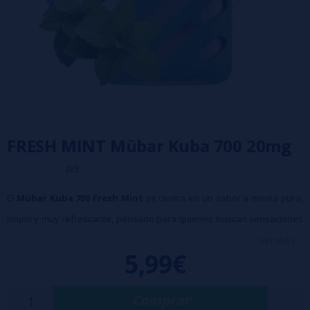
FRESH MINT Mübar Kuba 700 20mg
0/5
El
Mübar Kuba 700 Fresh Mint
se centra en un sabor a menta pura,
limpio y muy refrescante, pensado para quienes buscan sensaciones
claras y directas. Su matiz mentolado es intenso pero medido,
ver más...
5,99€
ofreciendo una frescura continua con un acabado suave y
revitalizante que se mantiene en cada calada.
Comprar
700 Puff Aprox