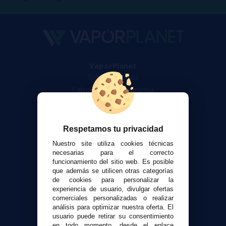
VaporPlanet
Sobre nosotros
Calculadora DIY Alquimia
Contacto
Atención al cliente
Respetamos tu privacidad
Envíos y devoluciones
Nuestro site utiliza cookies técnicas
Formas de pago
necesarias para el correcto
funcionamiento del sitio web. Es posible
Contacto
que además se utilicen otras categorías
de cookies para personalizar la
experiencia de usuario, divulgar ofertas
Seguridad y Privacidad
comerciales personalizadas o realizar
Términos y condiciones de uso
análisis para optimizar nuestra oferta. El
Política de privacidad
usuario puede retirar su consentimiento
en todo momento, desde el enlace