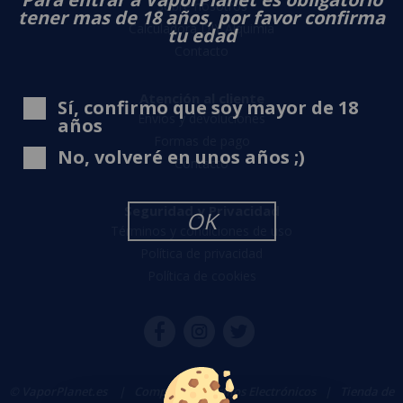
Sobre nosotros
tener mas de 18 años, por favor confirma
Calculadora DIY Alquimia
tu edad
Contacto
Atención al cliente
Sí, confirmo que soy mayor de 18
Envíos y devoluciones
años
Formas de pago
No, volveré en unos años ;)
Contacto
Seguridad y Privacidad
OK
Términos y condiciones de uso
Política de privacidad
Política de cookies
© VaporPlanet.es
|
Comprar Cigarrillos Electrónicos
|
Tienda de