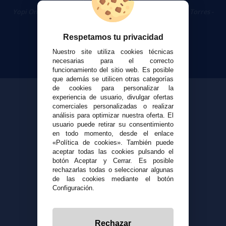
Cigarrillos Electrónicos
Yopi Online SL CIF: B90451832
|
Centro Comercial Las Torres -
Local 26 - 41400 Écija (Sevilla) - 674 656 090
Respetamos tu privacidad
Nuestro site utiliza cookies técnicas
necesarias para el correcto
funcionamiento del sitio web. Es posible
que además se utilicen otras categorías
de cookies para personalizar la
experiencia de usuario, divulgar ofertas
comerciales personalizadas o realizar
análisis para optimizar nuestra oferta. El
usuario puede retirar su consentimiento
en todo momento, desde el enlace
«Política de cookies». También puede
aceptar todas las cookies pulsando el
botón Aceptar y Cerrar. Es posible
rechazarlas todas o seleccionar algunas
de las cookies mediante el botón
Configuración.
Rechazar