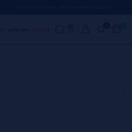
(+34) 674 656 090 / INFO@VAPORPLANET.ES
0
0
ND
¡Ofertas!
OUTLET