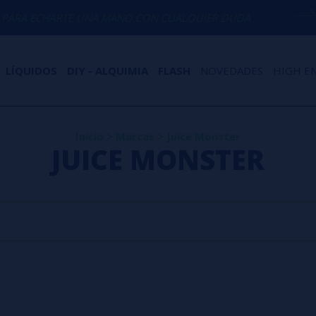
RA ECHARTE UNA MANO CON CUALQUIER DUDA
LÍQUIDOS
DIY - ALQUIMIA
FLASH
NOVEDADES
HIGH E
Inicio
>
Marcas
>
Juice Monster
JUICE MONSTER