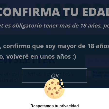
-
VAPORP
CONFIRMA TU EDA
t es obligatorio tener mas de 18 años, p
í, confirmo que soy mayor de 18 año
EWSLETTER
o, volveré en unos años ;)
Me gustarí
a acceso a ofertas, descuentos y
OK
Puedo dar
 unirte?
Publicidad
Respetamos tu privacidad