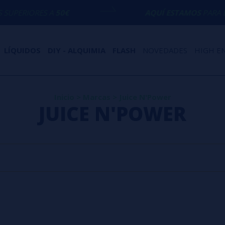
PERIORES A
50€
AQUÍ ESTAMOS
PARA ECH
LÍQUIDOS
DIY - ALQUIMIA
FLASH
NOVEDADES
HIGH E
Inicio
>
Marcas
>
Juice N'Power
JUICE N'POWER