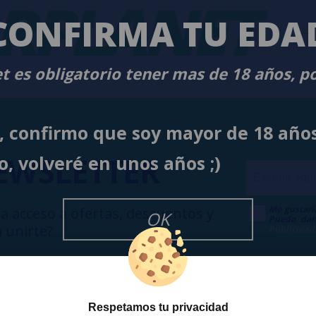
RPLANET
-
CONFIRMA TU EDA
t es obligatorio tener mas de 18 años, p
í, confirmo que soy mayor de 18 año
EWSLETTER
o, volveré en unos años ;)
Me gustarí
a acceso a ofertas, descuentos y
OK
Puedo dar
 unirte?
Publicidad
Respetamos tu privacidad