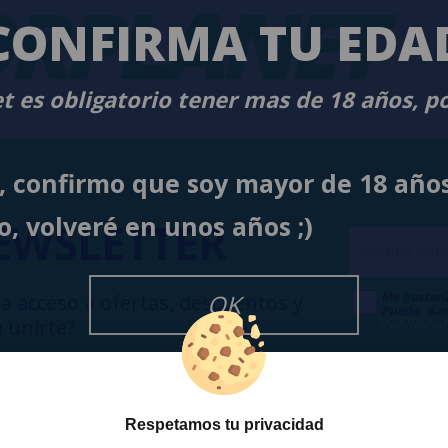
RPLANET
-
CONFIRMA TU EDA
t es obligatorio tener mas de 18 años, p
í, confirmo que soy mayor de 18 año
o, volveré en unos años ;)
EWSLETTER
Me gustarí
OK
a acceso a ofertas, descuentos y
Puedo dar
 unirte?
Publicidad
Respetamos tu privacidad