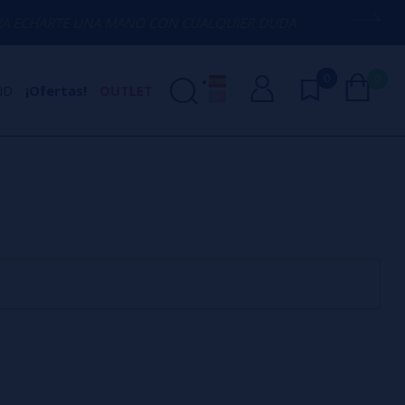
CHARTE UNA MANO CON CUALQUIER DUDA
0
0
ND
¡Ofertas!
OUTLET