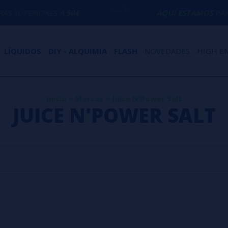
SUPERIORES A
50€
AQUÍ ESTAMOS
PARA E
LÍQUIDOS
DIY - ALQUIMIA
FLASH
NOVEDADES
HIGH E
Inicio
>
Marcas
>
Juice N'Power Salt
JUICE N'POWER SALT