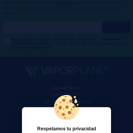
Formar parte de la familia
VaporPlanet
te da acceso a ofertas,
descuentos y promociones exclusivas, ¿a qué esperas para
unirte?
Me gustaría recibir descuentos exclusivos, novedades y
tendencias por e-mail. Puedo darme de baja cuando quiera
según lo recogido en la
Política de Publicidad
.
VaporPlanet
Sobre nosotros
Calculadora DIY Alquimia
Contacto
Atención al cliente
Respetamos tu privacidad
Envíos y devoluciones