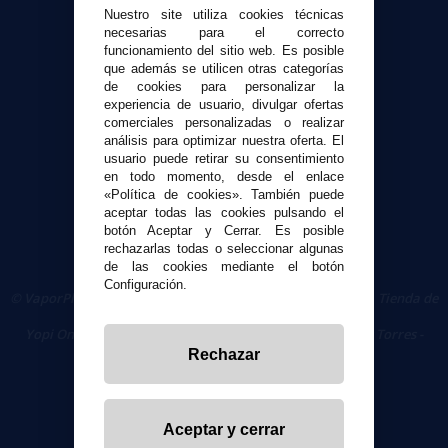
Nuestro site utiliza cookies técnicas
Formas de pago
necesarias para el correcto
Contacto
funcionamiento del sitio web. Es posible
que además se utilicen otras categorías
de cookies para personalizar la
Seguridad y Privacidad
experiencia de usuario, divulgar ofertas
Términos y condiciones de uso
comerciales personalizadas o realizar
análisis para optimizar nuestra oferta. El
Política de privacidad
usuario puede retirar su consentimiento
Política de cookies
en todo momento, desde el enlace
«Política de cookies». También puede
aceptar todas las cookies pulsando el
botón Aceptar y Cerrar. Es posible
rechazarlas todas o seleccionar algunas
de las cookies mediante el botón
Configuración.
© VaporPlanet.es
|
Comprar Cigarrillos Electrónicos
|
Tienda de
Cigarrillos Electrónicos
Yopi Online SL CIF: B90451832
|
Centro Comercial Las Torres -
Local 26 - 41400 Écija (Sevilla) - 674 656 090
Rechazar
Aceptar y cerrar