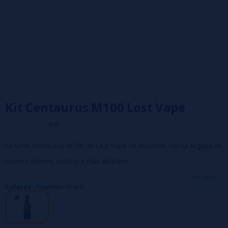
Kit Centaurus M100 Lost Vape
0/5
La serie Centaurus M100 de Lost Vape se expande con la llegada de
nuevos colores, cada uno más atractivo.
Funciona con una sola
batería 18650 (no incluida).
ver más...
Colores:
Poseidon Wrath
Chipset fiable y potente.
Potencia ajustable hasta 100 vatios mediante el dial ubicado
alrededor del interruptor.