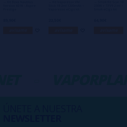
→ Kit Boxx Nautilus
→ Kit Vaporesso VM
→ Smok Kit Scar 18
Version 60 W - Aspire
Stick 18 2ml 1200mAh –
230W + TFV9 2 ml –
Prestige
Vaporesso eCigs kit
Smok eCigs kit
89,90€
22,50€
64,90€
avísame
avísame
avísame
ET
-
VAPORPLAN
ÚNETE A NUESTRA
NEWSLETTER