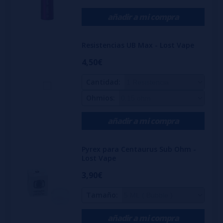
1 Cable USB-C
añadir a mi compra
1 Manual de usuario
1 Tarjeta de garantía
Resistencias UB Max - Lost Vape
4,50€
Características
Cantidad:
Tamaño: 92,7 x 38,0 x 26,0 mm
Ohmios:
Peso: 100-105 g
Batería 18650 (no incluida)
añadir a mi compra
Potencia: 5-100 W
Dial de ajuste
Pyrex para Centaurus Sub Ohm -
Lost Vape
Llenado superior
3,90€
Flujo de aire ajustable
Pantalla OLED de 0,96"
Tamaño:
añadir a mi compra