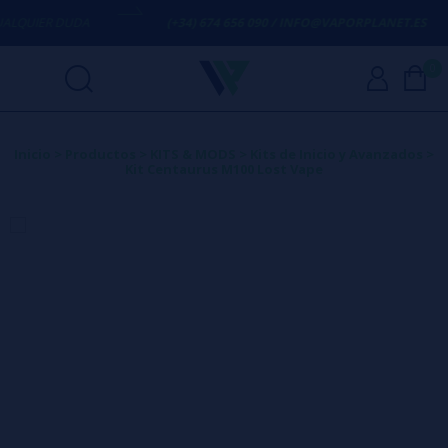
QUIER DUDA
(+34) 674 656 090 / INFO@VAPORPLANET.ES
0
Inicio
>
Productos
>
KITS & MODS
>
Kits de Inicio y Avanzados
>
Kit Centaurus M100 Lost Vape