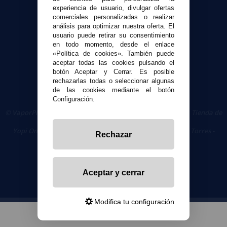
experiencia de usuario, divulgar ofertas
Seguridad y Privacidad
comerciales personalizadas o realizar
Términos y condiciones de uso
análisis para optimizar nuestra oferta. El
Política de privacidad
usuario puede retirar su consentimiento
en todo momento, desde el enlace
Política de cookies
«Política de cookies». También puede
aceptar todas las cookies pulsando el
botón Aceptar y Cerrar. Es posible
rechazarlas todas o seleccionar algunas
de las cookies mediante el botón
Configuración.
© VaporPlanet.es
|
Comprar Cigarrillos Electrónicos
|
Tienda de
Cigarrillos Electrónicos
Yopi Online SL CIF: B90451832
|
Centro Comercial Las Torres -
Rechazar
Local 26 - 41400 Écija (Sevilla) - 674 656 090
Aceptar y cerrar
Modifica tu configuración