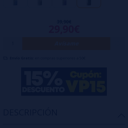
esperas entre usos.
El kit Rover cuenta con una pantalla TFT de 0,96" que muestra
39,90€
claramente toda la información esencial que necesitas para
29,90€
personalizar tu experiencia de vapeo. Su diseño ergonómico y
compacto lo hace fácil de transportar y se adapta cómodamente a la
Avísame
mano.
Envío Gratis:
en compras superiores a 50€
Con una potencia máxima de 40 W, este kit te permite explorar
diferentes opciones de ajuste para encontrar tu estilo de vapeo
preferido. El
tanque AF
se puede llenar desde la parte superior, lo
que facilita el proceso de llenado.
Compatible con
resistencias AF
, el kit Rover te da la flexibilidad de
personalizar tu experiencia. Disfruta de un vapor abundante y un
DESCRIPCIÓN
sabor intenso con este kit completo de alto rendimiento.