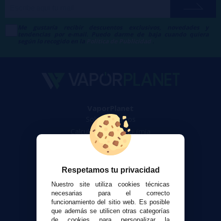
Me gustaría recibir descuentos exclusivos, novedades y
tendencias por e-mail. Puedo darme de baja cuando quiera
según lo recogido en la
Política de Publicidad
.
VaporPlanet
Sobre nosotros
Calculadora DIY Alquimia
Contacto
Atención al cliente
Respetamos tu privacidad
Envíos y devoluciones
Nuestro site utiliza cookies técnicas
Formas de pago
necesarias para el correcto
funcionamiento del sitio web. Es posible
Contacto
que además se utilicen otras categorías
de cookies para personalizar la