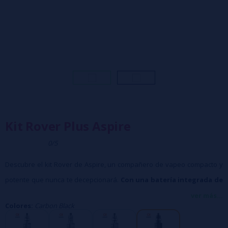
Kit Rover Plus Aspire
0/5
Descubre el kit Rover de Aspire, un compañero de vapeo compacto y
potente que nunca te decepcionará.
Con una batería integrada de
2600 mAh
, este kit ofrece una autonomía de larga duración para
ver más...
Colores:
Carbon Black
satisfacer todas tus necesidades. Gracias a su tecnología de carga
rápida de 2 A, puedes recargar tu Rover en un instante, sin largas