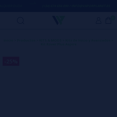
UIER DUDA
(+34) 674 656 090 / INFO@VAPORPLANET.ES
0
Inicio
>
Productos
>
KITS & MODS
>
Kits de Inicio y Avanzados
>
Kit Rover Plus Aspire
-25%