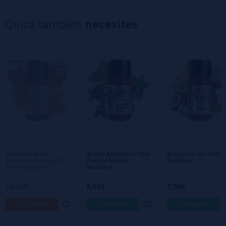
5 estrellas
0%
4 estrellas
0%
Quizá también
necesites
3 estrellas
0%
2 estrellas
0%
1 estrellas
0%
0/5
Sé el primero en dejar tu opinión
Escribe tu opinión sobre este producto
Aún no hay comentarios, ¿quieres ser el
primero en dejar uno? ¡Tu opinión nos
interesa!
American Blend -
Aroma Balsamica 10ml
Aroma Caribe 10ml
Aroma di Tabacco®
Pianeta Menta
Blendfeel
10ml Blendfeel
Blendfeel
10,50€
8,50€
7,90€
avísame
comprar
comprar