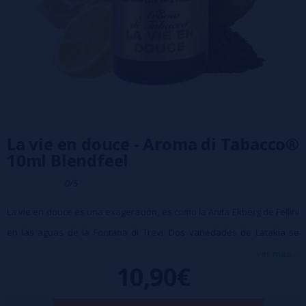
La vie en douce - Aroma di Tabacco®
10ml Blendfeel
0/5
La vie en douce es una exageración, es como la Anita Ekberg de Fellini
en las aguas de la Fontana di Trevi. Dos variedades de Latakia se
abren paso entre los envolventes sonidos orientales de Basma y
ver más...
10,90€
Katerini, dando paso a un solo francés de mantequilla dulce y,
finalmente, cerrando el concierto con un delicado toque de ralladura