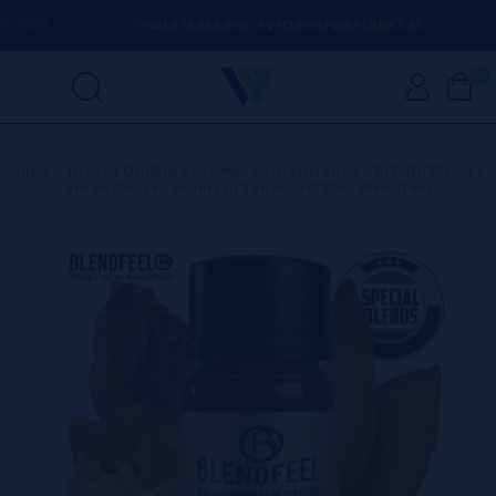
UDA
(+34) 674 656 090 / INFO@VAPORPLANET.ES
E
0
Inicio
>
DIY - ALQUIMIA
>
Aromas Concentrados
>
BLENDFEEL
>
La
vie en douce - Aroma di Tabacco® 10ml Blendfeel