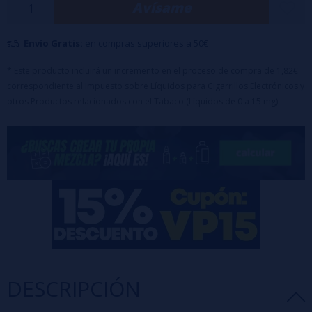
Avísame
de limón siciliano. Sumérgete en esta melodía de sabores.
💧La dosis estándar es del 10%; sin embargo, según el gusto personal,
Envío Gratis:
en compras superiores a 50€
las diluciones pueden variar fácilmente entre el 6% y el 12%.
⏰ Maceración: El producto no requiere una maduración específica,
* Este producto incluirá un incremento en el proceso de compra de 1,82€
correspondiente al Impuesto sobre Líquidos para Cigarrillos Electrónicos y
pero cabe destacar que las características aromáticas evolucionan
otros Productos relacionados con el Tabaco (Líquidos de 0 a 15 mg)
con el tiempo
DESCRIPCIÓN