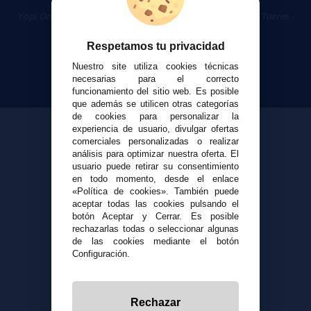
Cigarrillos Electrónicos
Yopi Online SL CIF: B90451832
|
Centro Comercial Las Torres -
Local 26 - 41400 Écija (Sevilla) - 674 656 090
Respetamos tu privacidad
Nuestro site utiliza cookies técnicas
necesarias para el correcto
funcionamiento del sitio web. Es posible
que además se utilicen otras categorías
de cookies para personalizar la
experiencia de usuario, divulgar ofertas
comerciales personalizadas o realizar
análisis para optimizar nuestra oferta. El
usuario puede retirar su consentimiento
en todo momento, desde el enlace
«Política de cookies». También puede
aceptar todas las cookies pulsando el
botón Aceptar y Cerrar. Es posible
rechazarlas todas o seleccionar algunas
de las cookies mediante el botón
Configuración.
Rechazar