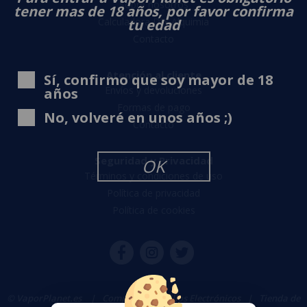
Sobre nosotros
tener mas de 18 años, por favor confirma
Calculadora DIY Alquimia
tu edad
Contacto
Atención al cliente
Sí, confirmo que soy mayor de 18
Envíos y devoluciones
años
Formas de pago
No, volveré en unos años ;)
Contacto
Seguridad y Privacidad
OK
Términos y condiciones de uso
Política de privacidad
Política de cookies
© VaporPlanet.es
|
Comprar Cigarrillos Electrónicos
|
Tienda de