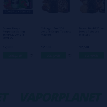
Escribe tu opinión sobre este producto
Aún no hay comentarios, ¿quieres ser el
primero en dejar uno? ¡Tu opinión nos
interesa!
Aroma Drops
Chicago 12ml/120
Dakar 10ml/120 Longfi
Perpetual Spring
Longfill Drops Tobacco
Drops Tobacco
16ml/120 Longfill +
Masters
Masters
70ml VG
12,50€
12,50€
12,50€
comprar
comprar
comprar
T
VAPORPLANET