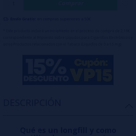
Comprar
un dulzor muy contenido, ideal para quien quiere un toque cafetero
sobre tabaco sin entrar en un perfil de postre empalagoso.
Envío Gratis:
en compras superiores a 50€
Características:
Proporción:
100PG
* Este producto incluirá un incremento en el proceso de compra de 2,18€
Formato:
12ml
correspondiente al Impuesto sobre Líquidos para Cigarrillos Electrónicos y
Capacidad del bote:
120ml
otros Productos relacionados con el Tabaco (Líquidos de 0 a 15 mg)
Maceración:
15-20 días
Diseñado para completar hasta 120ml con
base
o
nicokits
(70ml de Glicerina incluido en el precio)
DESCRIPCIÓN
Qué es un longfill y como