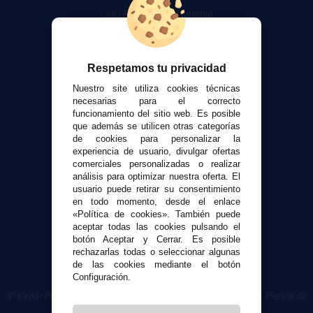
Calculadora DIY Alquimia
Contacto
Atención al cliente
Respetamos tu privacidad
Envíos y devoluciones
Nuestro site utiliza cookies técnicas
Formas de pago
necesarias para el correcto
funcionamiento del sitio web. Es posible
Contacto
que además se utilicen otras categorías
de cookies para personalizar la
experiencia de usuario, divulgar ofertas
Seguridad y Privacidad
comerciales personalizadas o realizar
Términos y condiciones de uso
análisis para optimizar nuestra oferta. El
Política de privacidad
usuario puede retirar su consentimiento
en todo momento, desde el enlace
Política de cookies
«Política de cookies». También puede
aceptar todas las cookies pulsando el
botón Aceptar y Cerrar. Es posible
rechazarlas todas o seleccionar algunas
de las cookies mediante el botón
Configuración.
© VaporPlanet.es
|
Comprar Cigarrillos Electrónicos
|
Tienda de
Cigarrillos Electrónicos