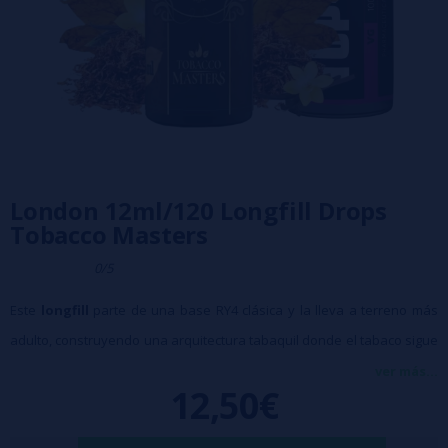
London 12ml/120 Longfill Drops
Tobacco Masters
0/5
Este
longfill
parte de una base RY4 clásica y la lleva a terreno más
adulto, construyendo una arquitectura tabaquil donde el tabaco sigue
mandando, pero envuelto en matices de café cremoso. La mezcla
ver más...
12,50€
incorpora componentes aromáticos muy medidos que afinan el
aroma de cappuccino y lo dirigen hacia un final seco y elegante, con