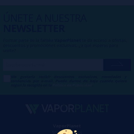
ÚNETE A NUESTRA
NEWSLETTER
Formar parte de la familia
VaporPlanet
te da acceso a ofertas,
descuentos y promociones exclusivas, ¿a qué esperas para
unirte?
Me gustaría recibir descuentos exclusivos, novedades y
tendencias por e-mail. Puedo darme de baja cuando quiera
según lo recogido en la
Política de Publicidad
.
VaporPlanet
Sobre nosotros