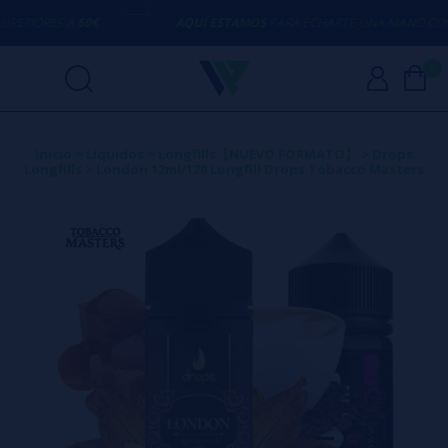
RIORES A
50€
AQUÍ ESTAMOS
PARA ECHARTE UNA MANO CON C
0
Inicio
>
Líquidos
>
Longfills【NUEVO FORMATO】
>
Drops
Longfills
>
London 12ml/120 Longfill Drops Tobacco Masters