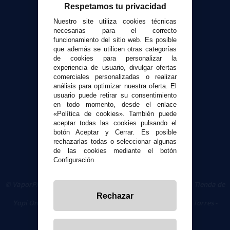
Respetamos tu privacidad
Atención al cliente
Nuestro site utiliza cookies técnicas
Envíos y devoluciones
necesarias para el correcto
funcionamiento del sitio web. Es posible
Formas de pago
que además se utilicen otras categorías
Contacto
de cookies para personalizar la
experiencia de usuario, divulgar ofertas
comerciales personalizadas o realizar
Seguridad y Privacidad
análisis para optimizar nuestra oferta. El
Términos y condiciones de uso
usuario puede retirar su consentimiento
Política de privacidad
en todo momento, desde el enlace
«Política de cookies». También puede
Política de cookies
aceptar todas las cookies pulsando el
botón Aceptar y Cerrar. Es posible
rechazarlas todas o seleccionar algunas
de las cookies mediante el botón
Configuración.
© VaporPlanet.es
|
Comprar Cigarrillos Electrónicos
|
Tienda de
Cigarrillos Electrónicos
Rechazar
Yopi Online SL CIF: B90451832
|
Centro Comercial Las Torres -
Local 26 - 41400 Écija (Sevilla) - 674 656 090