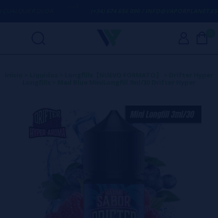
ALQUIER DUDA
(+34) 674 656 090 / INFO@VAPORPLANET.ES
0
Inicio
>
Líquidos
>
Longfills【NUEVO FORMATO】
>
Drifter Hyper
Longfills
>
Mad Blue MiniLongfill 3ml/30 Drifter Hyper