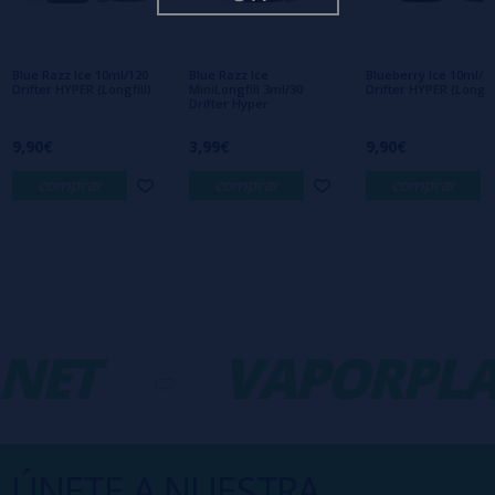
Aún no hay comentarios, ¿quieres ser el
primero en dejar uno? ¡Tu opinión nos
interesa!
Blue Razz Ice 10ml/120
Blue Razz Ice
Blueberry Ice 10ml/1
Drifter HYPER (Longfill)
MiniLongfill 3ml/30
Drifter HYPER (Longfil
Drifter Hyper
9,90€
3,99€
9,90€
comprar
comprar
comprar
NET
-
VAPORPLA
ÚNETE A NUESTRA