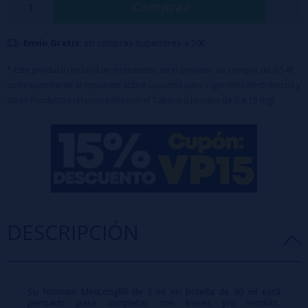
Comprar
completamente el nivel de nicotina según tus necesidades y
preferencias personales.
Envío Gratis:
en compras superiores a 50€
Características:
Porcentaje: 100% PG.
* Este producto incluirá un incremento en el proceso de compra de 0,54€
correspondiente al Impuesto sobre Líquidos para Cigarrillos Electrónicos y
Formato de aroma: 3 ml.
otros Productos relacionados con el Tabaco (Líquidos de 0 a 15 mg)
Capacidad del bote: 30 ml.
Maceración recomendada: 2 días.
Sin nicotina (aroma concentrado, requiere mezclar con base antes de
vapear).
DESCRIPCIÓN
Su formato MiniLongfill de 3 ml en botella de 30 ml está
pensado para completar con bases y/o nicokits,