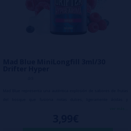
Mad Blue MiniLongfill 3ml/30
Drifter Hyper
0/5
Mad Blue representa una auténtica explosión de sabores de frutas
del bosque que fusiona notas dulces, ligeramente ácidas y
refrescantes en un equilibrio perfecto y muy natural. Este aroma
ver más...
3,99€
concentrado en formato longfill ofrece una versatilidad excepcional,
permitiéndote mezclarlo con bases o nicokits para ajustar