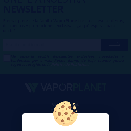
NEWSLETTER
Formar parte de la familia
VaporPlanet
te da acceso a ofertas,
descuentos y promociones exclusivas, ¿a qué esperas para
unirte?
Me gustaría recibir descuentos exclusivos, novedades y
tendencias por e-mail. Puedo darme de baja cuando quiera
según lo recogido en la
Política de Publicidad
.
VaporPlanet
Sobre nosotros
Calculadora DIY Alquimia
Contacto