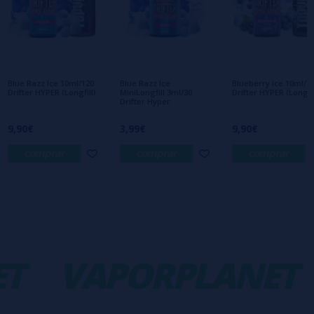
Escribe tu opinión sobre este producto
Aún no hay comentarios, ¿quieres ser el
primero en dejar uno? ¡Tu opinión nos
interesa!
Blue Razz Ice 10ml/120
Blue Razz Ice
Blueberry Ice 10ml/1
Drifter HYPER (Longfill)
MiniLongfill 3ml/30
Drifter HYPER (Longfil
Drifter Hyper
9,90€
3,99€
9,90€
comprar
comprar
comprar
T
VAPORPLANET