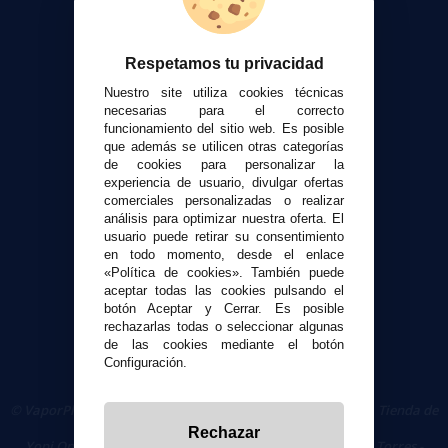
Calculadora DIY Alquimia
Contacto
Respetamos tu privacidad
Atención al cliente
Nuestro site utiliza cookies técnicas
Envíos y devoluciones
necesarias para el correcto
funcionamiento del sitio web. Es posible
Formas de pago
que además se utilicen otras categorías
Contacto
de cookies para personalizar la
experiencia de usuario, divulgar ofertas
comerciales personalizadas o realizar
Seguridad y Privacidad
análisis para optimizar nuestra oferta. El
Términos y condiciones de uso
usuario puede retirar su consentimiento
Política de privacidad
en todo momento, desde el enlace
«Política de cookies». También puede
Política de cookies
aceptar todas las cookies pulsando el
botón Aceptar y Cerrar. Es posible
rechazarlas todas o seleccionar algunas
de las cookies mediante el botón
Configuración.
© VaporPlanet.es
|
Comprar Cigarrillos Electrónicos
|
Tienda de
Cigarrillos Electrónicos
Rechazar
Yopi Online SL CIF: B90451832
|
Centro Comercial Las Torres -