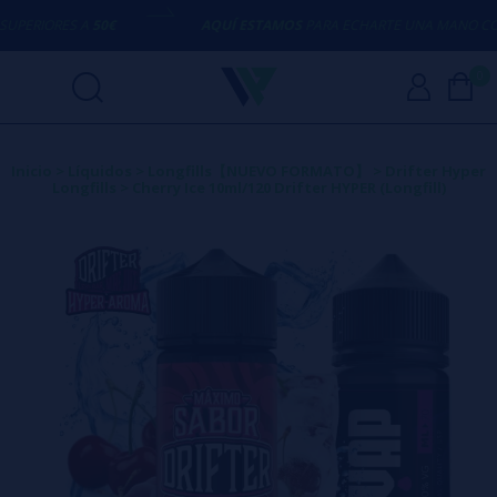
ERIORES A
50€
AQUÍ ESTAMOS
PARA ECHARTE UNA MANO CON C
0
Inicio
>
Líquidos
>
Longfills【NUEVO FORMATO】
>
Drifter Hyper
Longfills
>
Cherry Ice 10ml/120 Drifter HYPER (Longfill)