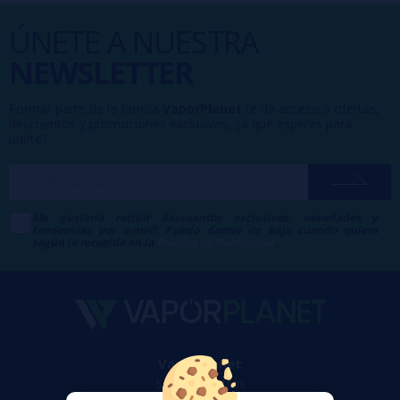
ÚNETE A NUESTRA
NEWSLETTER
Formar parte de la familia
VaporPlanet
te da acceso a ofertas,
descuentos y promociones exclusivas, ¿a qué esperas para
unirte?
Me gustaría recibir descuentos exclusivos, novedades y
tendencias por e-mail. Puedo darme de baja cuando quiera
según lo recogido en la
Política de Publicidad
.
VaporPlanet
Sobre nosotros