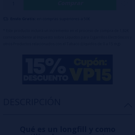
Comprar
Porcentaje: 100%PG.​
Formato: 10ml.​
Envío Gratis:
en compras superiores a 50€
Capacidad de bote: 120ml.​
Maceración: 2 días.​
* Este producto incluirá un incremento en el proceso de compra de 1,82€
correspondiente al Impuesto sobre Líquidos para Cigarrillos Electrónicos y
Sin nicotina.​
otros Productos relacionados con el Tabaco (Líquidos de 0 a 15 mg)
Diseñado para completar hasta 120ml con
base
o
nicokits
(70ml de Glicerina incluido en el precio)
DESCRIPCIÓN
Qué es un longfill y como