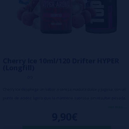
Cherry Ice 10ml/120 Drifter HYPER
(Longfill)
0/5
Cherry Ice despliega un sabor a cereza madura dulce y jugosa, con un
punto de acidez ligero que la mantiene sabrosa sin resultar pesada.
Sobre esa base frutal se añade un frescor moderado que aclara el
ver más...
9,90€
conjunto y deja una sensación fría y limpia en cada calada.
Características: