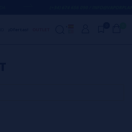
(+34) 674 656 090 / INFO@VAPORPLANET
0
0
ND
¡Ofertas!
OUTLET
T