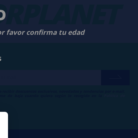
RPLANET
D
or favor confirma tu edad
s
a recibir descuentos exclusivos, novedades y tendencias por e-mail.
me de baja cuando quiera según lo recogido en la
Política de
.