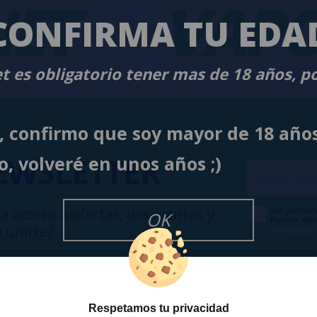
ET
-
VAPO
CONFIRMA TU EDA
t es obligatorio tener mas de 18 años, p
í, confirmo que soy mayor de 18 año
EWSLETTER
o, volveré en unos años ;)
Me gustarí
a acceso a ofertas, descuentos y
OK
Puedo dar
 unirte?
Publicidad
Respetamos tu privacidad