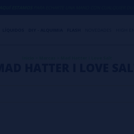
UÍ ESTAMOS
PARA ECHARTE UNA MANO CON CUALQUIER DUDA
LÍQUIDOS
DIY - ALQUIMIA
FLASH
NOVEDADES
HIGH E
Inicio
>
Marcas
>
Mad Hatter I Love Salt
MAD HATTER I LOVE SAL