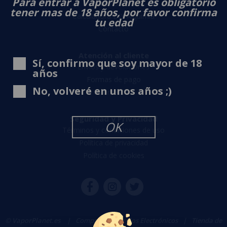
Para entrar a VaporPlanet es obligatorio
Sobre nosotros
tener mas de 18 años, por favor confirma
Calculadora DIY Alquimia
tu edad
Contacto
Atención al cliente
Sí, confirmo que soy mayor de 18
Envíos y devoluciones
años
Formas de pago
No, volveré en unos años ;)
Contacto
Seguridad y Privacidad
OK
Términos y condiciones de uso
Política de privacidad
Política de cookies
© VaporPlanet.es
|
Comprar Cigarrillos Electrónicos
|
Tienda de