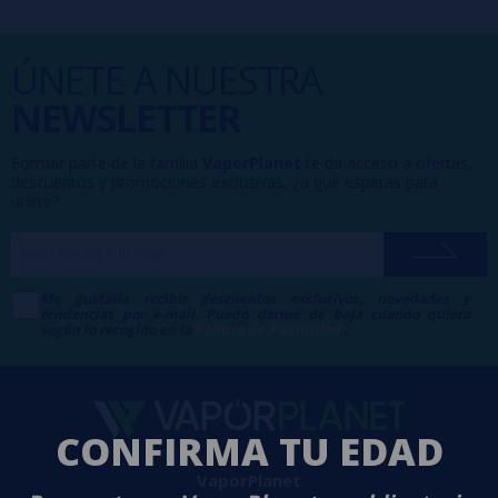
ÚNETE A NUESTRA
NEWSLETTER
Formar parte de la familia
VaporPlanet
te da acceso a ofertas,
descuentos y promociones exclusivas, ¿a qué esperas para
unirte?
Me gustaría recibir descuentos exclusivos, novedades y
tendencias por e-mail. Puedo darme de baja cuando quiera
según lo recogido en la
Política de Publicidad
.
CONFIRMA TU EDAD
VaporPlanet