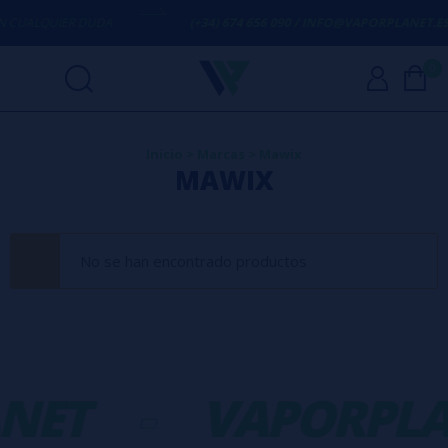
CUALQUIER DUDA
(+34) 674 656 090 / INFO@VAPORPLANET.ES
0
Inicio
>
Marcas
>
Mawix
MAWIX
No se han encontrado productos
NET
-
VAPORPLA