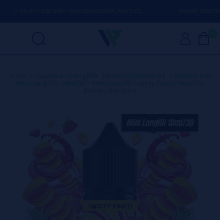
(+34) 674 656 090 / INFO@VAPORPLANET.ES
ENVÍO GRATIS
EN 
0
Inicio
>
Líquidos
>
Longfills【NUEVO FORMATO】
>
Bombo Bar
Mini Longfills 10ml/30
>
MiniLongfill Twisty Fruity 10ml/30 -
Bombo Bar Juice