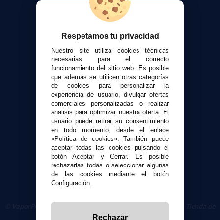
Calculadora DIY Alquimia
Contacto
Respetamos tu privacidad
Atención al cliente
Nuestro site utiliza cookies técnicas
Envíos y devoluciones
necesarias para el correcto
funcionamiento del sitio web. Es posible
Formas de pago
que además se utilicen otras categorías
Contacto
de cookies para personalizar la
experiencia de usuario, divulgar ofertas
comerciales personalizadas o realizar
Seguridad y Privacidad
análisis para optimizar nuestra oferta. El
Términos y condiciones de uso
usuario puede retirar su consentimiento
en todo momento, desde el enlace
Política de privacidad
«Política de cookies». También puede
Política de cookies
aceptar todas las cookies pulsando el
botón Aceptar y Cerrar. Es posible
rechazarlas todas o seleccionar algunas
de las cookies mediante el botón
Configuración.
© VaporPlanet.es
|
Comprar Cigarrillos Electrónicos
|
Tienda de
Cigarrillos Electrónicos
Rechazar