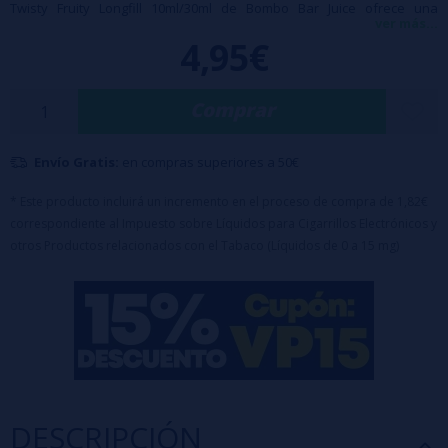
Twisty Fruity Longfill 10ml/30ml de Bombo Bar Juice ofrece una
ver más...
combinación afrutada intensa inspirada en los sabores más
4,95€
populares del formato Bar. Una receta vibrante donde diferentes
frutas se fusionan para crear una mezcla dulce, jugosa y llena de
Comprar
matices.
Características:
Envío Gratis:
en compras superiores a 50€
- Botella de 30ml con 10ml de aroma (100% PG)
* Este producto incluirá un incremento en el proceso de compra de 1,82€
- Tapón a prueba de niños
correspondiente al Impuesto sobre Líquidos para Cigarrillos Electrónicos y
otros Productos relacionados con el Tabaco (Líquidos de 0 a 15 mg)
Advertencia: Este producto es un aroma y debe diluirse.
DESCRIPCIÓN