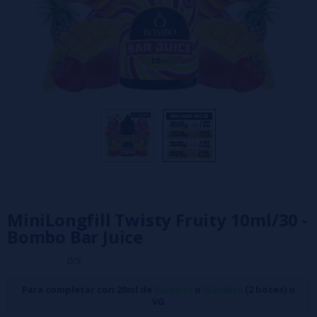
MiniLongfill Twisty Fruity 10ml/30 -
Bombo Bar Juice
0/5
Para completar con 20ml de
Nicsalts
o
Nicokits
(2 botes) o
VG