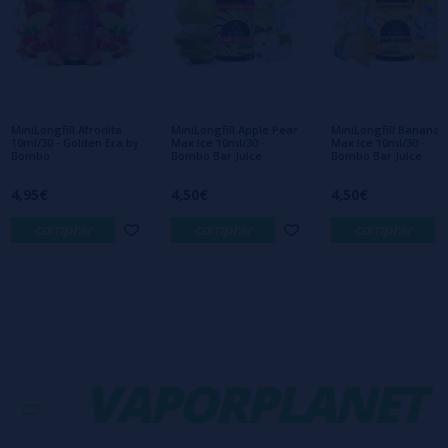
Escribe tu opinión sobre este producto
Aún no hay comentarios, ¿quieres ser el
primero en dejar uno? ¡Tu opinión nos
interesa!
MiniLongfill Afrodita
MiniLongfill Apple Pear
MiniLongfill Banana
10ml/30 - Golden Era by
Max Ice 10ml/30 -
Max Ice 10ml/30 -
Bombo
Bombo Bar Juice
Bombo Bar Juice
4,95€
4,50€
4,50€
comprar
comprar
comprar
-
VAPORPLANET