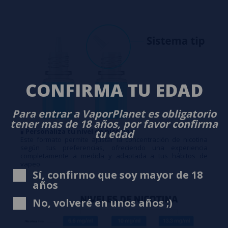
CONFIRMA TU EDAD
Para entrar a VaporPlanet es obligatorio
tener mas de 18 años, por favor confirma
🧪
Personaliza tu nivel de nicotina
tu edad
Este formato permite ajustar la concentración de nicotina
según tus preferencias, ofreciendo una experiencia
completamente a medida y adaptada a tus hábitos de
vapeo.
Sí, confirmo que soy mayor de 18
años
No, volveré en unos años ;)