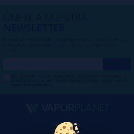
ÚNETE A NUESTRA
NEWSLETTER
Formar parte de la familia
VaporPlanet
te da acceso a ofertas,
descuentos y promociones exclusivas, ¿a qué esperas para
unirte?
Me gustaría recibir descuentos exclusivos, novedades y
tendencias por e-mail. Puedo darme de baja cuando quiera
según lo recogido en la
Política de Publicidad
.
VaporPlanet
Sobre nosotros