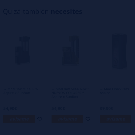
4 estrellas
0%
Quizá también
necesites
3 estrellas
0%
2 estrellas
0%
1 estrellas
0%
0/5
Sé el primero en dejar tu opinión
Escribe tu opinión sobre este producto
Aún no hay comentarios, ¿quieres ser el
primero en dejar uno? ¡Tu opinión nos
interesa!
→ Mod Box MIXX 60W -
→ Mod Box MIXX 60W !!
→ Mod Finixx 80W -
Aspire x SunBox
NUEVOS COLORES !! -
Aspire
Aspire x SunBox
54,90€
54,90€
39,90€
avísame
avísame
avísame