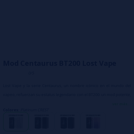
Mod Centaurus BT200 Lost Vape
0/5
Lost Vape y la serie Centaurus, un nombre icónico en el mundo del
vapeo, refuerzan su estatus legendario con el BT200: un mod potente,
versátil, robusto y decididamente moderno.
ver más...
Colores:
Platinum CREST
Funciona con dos baterías 18650 (no incluidas).
Potencia ajustable de 5 a 200 vatios mediante un práctico dial situado
alrededor del botón de disparo.