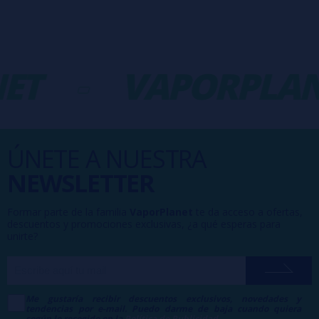
ET
-
VAPORPLAN
ÚNETE A NUESTRA
NEWSLETTER
Formar parte de la familia
VaporPlanet
te da acceso a ofertas,
descuentos y promociones exclusivas, ¿a qué esperas para
unirte?
Me gustaría recibir descuentos exclusivos, novedades y
tendencias por e-mail. Puedo darme de baja cuando quiera
según lo recogido en la
Política de Publicidad
.