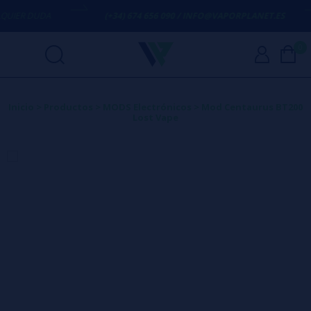
IER DUDA
(+34) 674 656 090 / INFO@VAPORPLANET.ES
0
Inicio
>
Productos
>
MODS Electrónicos
>
Mod Centaurus BT200
Lost Vape