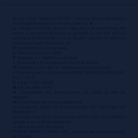
🔥 Lost Vape Centaurus BT200 – Potencia, personalización y
tecnología Bluetooth 5.1 en una sola box 🔥
La Centaurus BT200 de Lost Vape lleva la experiencia del
vapeo a un nuevo nivel con su pantalla a color XXL de 2.4”,
conectividad Bluetooth 5.1 y un diseño robusto en aluminio
cepillado y acero inoxidable. 💎
⚙️ Características destacadas
💪 Potencia máxima: 200W
🔋 Baterías: 2 × 18650 (no incluidas)
📱 Bluetooth 5.1 con aplicación móvil dedicada
🌈 Pantalla a color de 2.4”, totalmente personalizable
⚡ Chipset Quest X 3.0: modos POWER, TENSION, TURBO, VPC,
Ti, Ni, SS316
🔌 Carga USB-C rápida
🧠 Actualizable vía PC
🔄 Compatible con atomizadores de hasta 26 mm de
diámetro
📲 Control total desde tu smartphone
La Centaurus BT200 es la primera box de Lost Vape con
Bluetooth 5.1.
Conéctala a tu móvil escaneando el QR Code en pantalla y
accede a un sinfín de opciones:
📡 Ajusta el modo de vapeo:
POWER, TENSION, TURBO, VPC, o control de temperatura (Ti,
Ni, SS316)