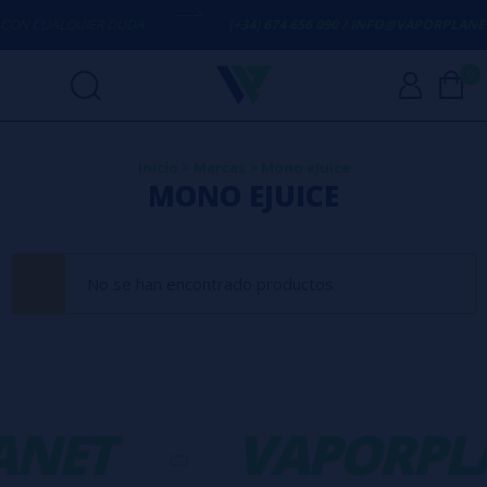
ON CUALQUIER DUDA
(+34) 674 656 090 / INFO@VAPORPLANET.
0
Inicio
>
Marcas
>
Mono eJuice
MONO EJUICE
No se han encontrado productos
ANET
-
VAPORPL