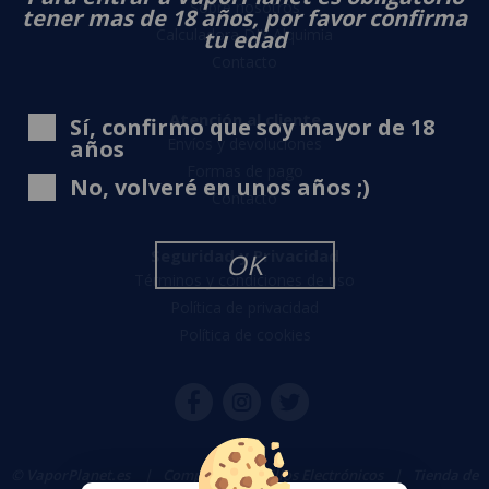
Sobre nosotros
tener mas de 18 años, por favor confirma
Calculadora DIY Alquimia
tu edad
Contacto
Atención al cliente
Sí, confirmo que soy mayor de 18
Envíos y devoluciones
años
Formas de pago
No, volveré en unos años ;)
Contacto
Seguridad y Privacidad
OK
Términos y condiciones de uso
Política de privacidad
Política de cookies
© VaporPlanet.es
|
Comprar Cigarrillos Electrónicos
|
Tienda de