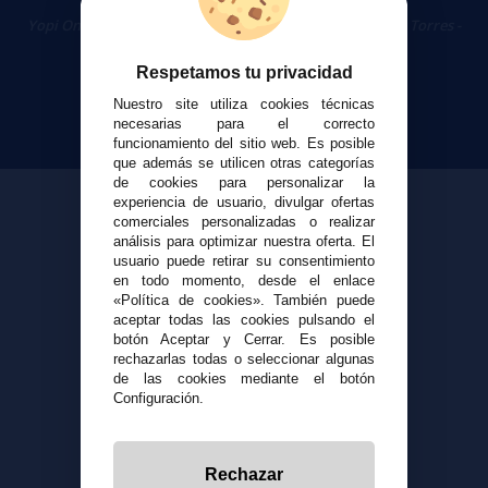
Cigarrillos Electrónicos
Yopi Online SL CIF: B90451832
|
Centro Comercial Las Torres -
Local 26 - 41400 Écija (Sevilla) - 674 656 090
Respetamos tu privacidad
Nuestro site utiliza cookies técnicas
necesarias para el correcto
funcionamiento del sitio web. Es posible
que además se utilicen otras categorías
de cookies para personalizar la
experiencia de usuario, divulgar ofertas
comerciales personalizadas o realizar
análisis para optimizar nuestra oferta. El
usuario puede retirar su consentimiento
en todo momento, desde el enlace
«Política de cookies». También puede
aceptar todas las cookies pulsando el
botón Aceptar y Cerrar. Es posible
rechazarlas todas o seleccionar algunas
de las cookies mediante el botón
Configuración.
Rechazar