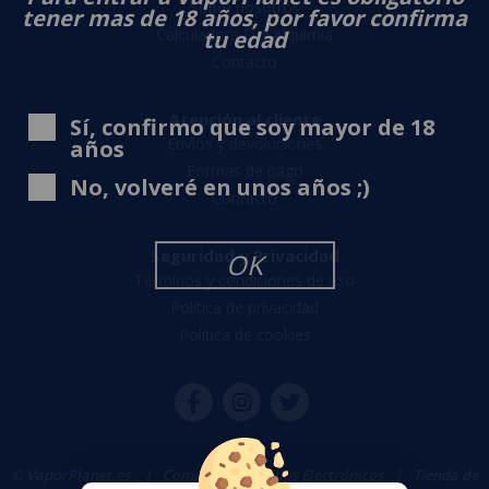
Sobre nosotros
tener mas de 18 años, por favor confirma
Calculadora DIY Alquimia
tu edad
Contacto
Atención al cliente
Sí, confirmo que soy mayor de 18
Envíos y devoluciones
años
Formas de pago
No, volveré en unos años ;)
Contacto
Seguridad y Privacidad
OK
Términos y condiciones de uso
Política de privacidad
Política de cookies
© VaporPlanet.es
|
Comprar Cigarrillos Electrónicos
|
Tienda de