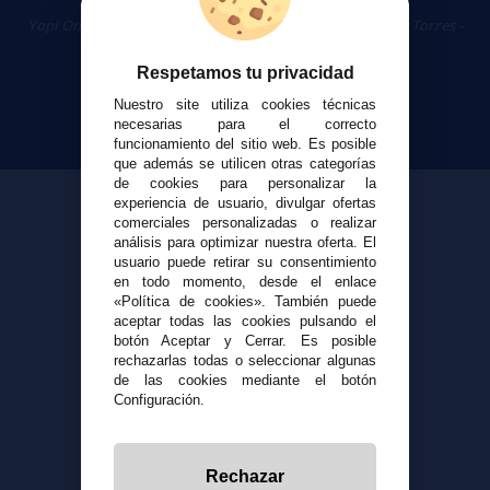
Cigarrillos Electrónicos
Yopi Online SL CIF: B90451832
|
Centro Comercial Las Torres -
Local 26 - 41400 Écija (Sevilla) - 674 656 090
Respetamos tu privacidad
Nuestro site utiliza cookies técnicas
necesarias para el correcto
funcionamiento del sitio web. Es posible
que además se utilicen otras categorías
de cookies para personalizar la
experiencia de usuario, divulgar ofertas
comerciales personalizadas o realizar
análisis para optimizar nuestra oferta. El
usuario puede retirar su consentimiento
en todo momento, desde el enlace
«Política de cookies». También puede
aceptar todas las cookies pulsando el
botón Aceptar y Cerrar. Es posible
rechazarlas todas o seleccionar algunas
de las cookies mediante el botón
Configuración.
Rechazar