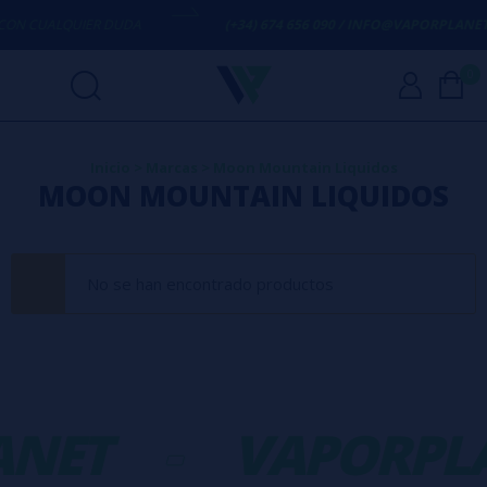
ON CUALQUIER DUDA
(+34) 674 656 090 / INFO@VAPORPLANET.
0
Inicio
>
Marcas
>
Moon Mountain Liquidos
MOON MOUNTAIN LIQUIDOS
No se han encontrado productos
ANET
-
VAPORPL