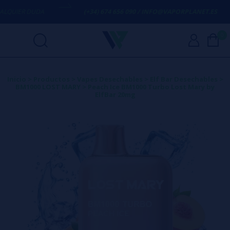
UIER DUDA
(+34) 674 656 090 / INFO@VAPORPLANET.ES
0
Inicio
>
Productos
>
Vapes Desechables
>
Elf Bar Desechables
>
BM1000 LOST MARY
>
Peach Ice BM1000 Turbo Lost Mary by
ElfBar 20mg