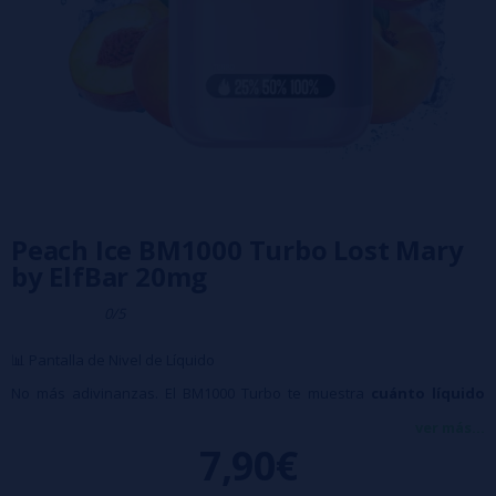
Peach Ice BM1000 Turbo Lost Mary
by ElfBar 20mg
0/5
📊 Pantalla de Nivel de Líquido
No más adivinanzas. El BM1000 Turbo te muestra
cuánto líquido
queda
, directamente en su pantalla. Así sabes exactamente cuándo
ver más...
7,90€
es hora de cambiar.
⚡ Botón Turbo