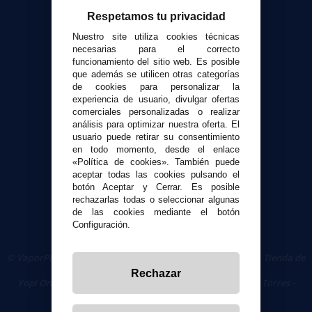
Respetamos tu privacidad
Atención al cliente
Nuestro site utiliza cookies técnicas
Envíos y devoluciones
necesarias para el correcto
funcionamiento del sitio web. Es posible
Formas de pago
que además se utilicen otras categorías
Contacto
de cookies para personalizar la
experiencia de usuario, divulgar ofertas
comerciales personalizadas o realizar
Seguridad y Privacidad
análisis para optimizar nuestra oferta. El
Términos y condiciones de uso
usuario puede retirar su consentimiento
en todo momento, desde el enlace
Política de privacidad
«Política de cookies». También puede
Política de cookies
aceptar todas las cookies pulsando el
botón Aceptar y Cerrar. Es posible
rechazarlas todas o seleccionar algunas
de las cookies mediante el botón
Configuración.
© VaporPlanet.es
|
Comprar Cigarrillos Electrónicos
|
Tienda de
Cigarrillos Electrónicos
Rechazar
Yopi Online SL CIF: B90451832
|
Centro Comercial Las Torres -
Local 26 - 41400 Écija (Sevilla) - 674 656 090