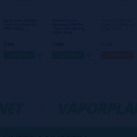
Aún no hay comentarios, ¿quieres ser el
primero en dejar uno? ¡Tu opinión nos
interesa!
Apple Cider BM1000
Blueberry Sour
Cherry Ice BM1000
Turbo Lost Mary by
Raspberry BM1000
Turbo Lost Mary by
ElfBar 20mg
Turbo Lost Mary by
ElfBar 20mg
ElfBar 20mg
7,90€
7,90€
7,90€
comprar
comprar
avísame
ET
-
VAPORPLAN