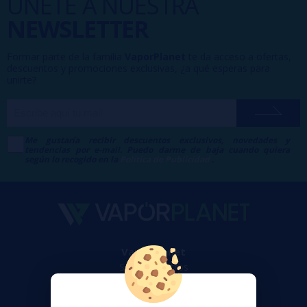
ÚNETE A NUESTRA
NEWSLETTER
Formar parte de la familia
VaporPlanet
te da acceso a ofertas,
descuentos y promociones exclusivas, ¿a qué esperas para
unirte?
Me gustaría recibir descuentos exclusivos, novedades y
tendencias por e-mail. Puedo darme de baja cuando quiera
según lo recogido en la
Política de Publicidad
.
VaporPlanet
Sobre nosotros
Calculadora DIY Alquimia
Contacto