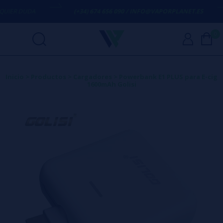
IER DUDA
(+34) 674 656 090 / INFO@VAPORPLANET.ES
0
Inicio
>
Productos
>
Cargadores
>
Powerbank E1 PLUS para E-cig
1600mAh Golisi