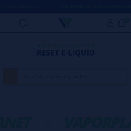
ON CUALQUIER DUDA
(+34) 674 656 090 / INFO@VAPORPLANET.
0
Inicio
>
Marcas
>
Reset e-liquid
RESET E-LIQUID
No se han encontrado productos
ANET
-
VAPORPL