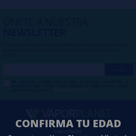
ÚNETE A NUESTRA
NEWSLETTER
Formar parte de la familia
VaporPlanet
te da acceso a ofertas,
descuentos y promociones exclusivas, ¿a qué esperas para
unirte?
Me gustaría recibir descuentos exclusivos, novedades y
tendencias por e-mail. Puedo darme de baja cuando quiera
según lo recogido en la
Política de Publicidad
.
CONFIRMA TU EDAD
VaporPlanet