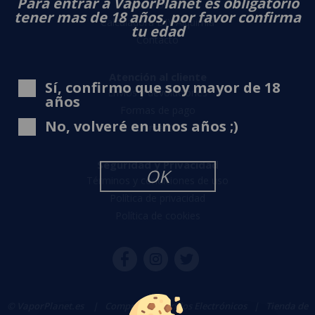
Para entrar a VaporPlanet es obligatorio
Sobre nosotros
tener mas de 18 años, por favor confirma
Calculadora DIY Alquimia
tu edad
Contacto
Atención al cliente
Sí, confirmo que soy mayor de 18
Envíos y devoluciones
años
Formas de pago
No, volveré en unos años ;)
Contacto
Seguridad y Privacidad
OK
Términos y condiciones de uso
Política de privacidad
Política de cookies
© VaporPlanet.es
|
Comprar Cigarrillos Electrónicos
|
Tienda de