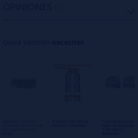
OPINIONES
(0)
5 estrellas
0%
4 estrellas
0%
Quizá también
necesites
3 estrellas
0%
2 estrellas
0%
1 estrellas
0%
0/5
Sé el primero en dejar tu opinión
Escribe tu opinión sobre este producto
Aún no hay comentarios, ¿quieres ser el
primero en dejar uno? ¡Tu opinión nos
interesa!
Adaptador 510 para
B Series Coils【Boost
Cartucho para Pod
Pod Aegis Boost Plus &
Version】Geekvape
Aegis de Geekvape
Pro - Geekvape Pod
3.5ml (2pcs) -
Aegis
Geekvape