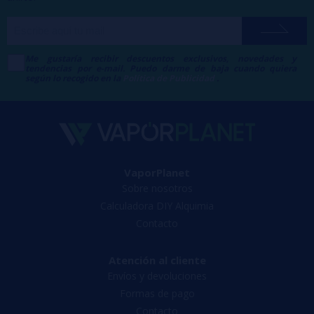
Me gustaría recibir descuentos exclusivos, novedades y
tendencias por e-mail. Puedo darme de baja cuando quiera
según lo recogido en la
Política de Publicidad
.
VaporPlanet
Sobre nosotros
Calculadora DIY Alquimia
Contacto
Atención al cliente
Envíos y devoluciones
Formas de pago
Contacto