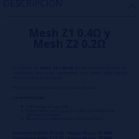
DESCRIPCIÓN
Mesh Z1 0.4Ω y
Mesh Z2 0.2Ω
La resistencia
Mesh Z2 y Mesh Z1
para Zeus Sub Ohm de
GeekVape,
son unas resistencia que sirven para varios
atomizadores de la marca.
Proporcionan gran sabor con nubes densas.
Características:
Fabricadas en algodón
Preparadas para usar con sales de nicotina de
alta concentración
Sirven para elatomizador Zeus Sub Ohm
Resistencia Mesh Z1 0.4Ω - Rango de uso: 50-60W
Resistencia Mesh Z2 0.2Ω - Rango de uso: 70-80W