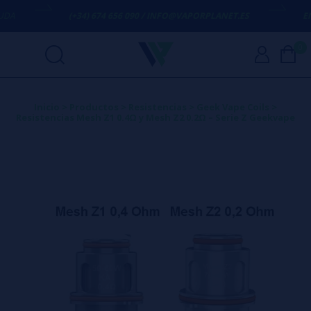
(+34) 674 656 090 / INFO@VAPORPLANET.ES
ENVÍO GR
0
Inicio
>
Productos
>
Resistencias
>
Geek Vape Coils
>
Resistencias Mesh Z1 0.4Ω y Mesh Z2 0.2Ω – Serie Z Geekvape