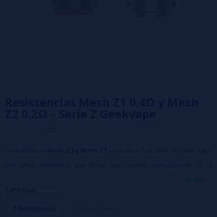
Resistencias Mesh Z1 0.4Ω y Mesh
Z2 0.2Ω – Serie Z Geekvape
0/5
La
resistencia
Mesh Z2 y Mesh Z1
para Zeus Sub Ohm de Geek Vape
son unas resistencia que sirven para varios atomizadores de la
marca.
ver más...
Cantidad:
Proporcionan gran sabor con nubes densas.
1 Resistencia
Pack de 5 uds