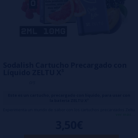
Sodalish Cartucho Precargado con
Líquido ZELTU X³
0/5
Este es un cartucho, precargado con líquido, para usar con
la bateria ZELTU X³
Experimenta un mundo de sabor con los cartuchos precargados Zeltu
ver más...
X3. Desde el paraíso tropical de Maui Blast hasta la refrescante
3,50€
mezcla de Blue Slushie Lemonade, cada calada es un viaje tentador.
Disfruta de la dulce armonía de Kibbery Killa y la nostálgica delicia de