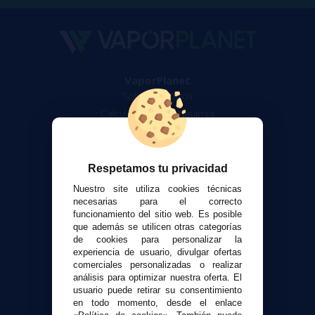
VaporPlanet
Sobre nosotros
Calculadora DIY Alquimia
Contacto
Atención al cliente
Respetamos tu privacidad
Envíos y devoluciones
Nuestro site utiliza cookies técnicas
Formas de pago
necesarias para el correcto
funcionamiento del sitio web. Es posible
Contacto
que además se utilicen otras categorías
de cookies para personalizar la
experiencia de usuario, divulgar ofertas
Seguridad y Privacidad
comerciales personalizadas o realizar
Términos y condiciones de uso
análisis para optimizar nuestra oferta. El
Política de privacidad
usuario puede retirar su consentimiento
en todo momento, desde el enlace
Política de cookies