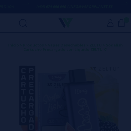
 DUDA
(+34) 674 656 090 / INFO@VAPORPLANET.ES
0
Inicio
>
Productos
>
Vapes Desechables
>
ZELTU
>
Sodalish
Cartucho Precargado con Líquido ZELTU X³