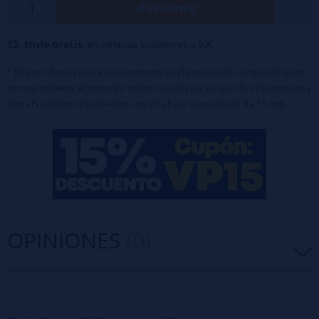
Avísame
Blue Slushie. Con las cápsulas Zeltu X3, vapear se convierte en una
aventura de sabor.
Envío Gratis:
en compras superiores a 50€
Nicotina: 10mg
* Este producto incluirá un incremento en el proceso de compra de 0,36€
Proporción: 50VG/50PG
correspondiente al Impuesto sobre Líquidos para Cigarrillos Electrónicos y
otros Productos relacionados con el Tabaco (Líquidos de 0 a 15 mg)
Capacidad del pod: 2ml
OPINIONES
(0)
5 estrellas
0%
4 estrellas
0%