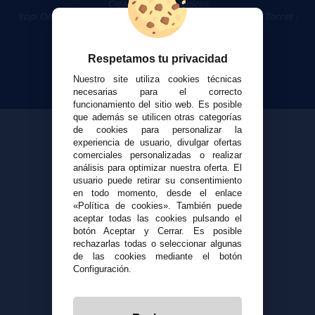
Cigarrillos Electrónicos
Yopi Online SL CIF: B90451832
|
Centro Comercial Las Torres -
Local 26 - 41400 Écija (Sevilla) - 674 656 090
Respetamos tu privacidad
Nuestro site utiliza cookies técnicas
necesarias para el correcto
funcionamiento del sitio web. Es posible
que además se utilicen otras categorías
de cookies para personalizar la
experiencia de usuario, divulgar ofertas
comerciales personalizadas o realizar
análisis para optimizar nuestra oferta. El
usuario puede retirar su consentimiento
en todo momento, desde el enlace
«Política de cookies». También puede
aceptar todas las cookies pulsando el
botón Aceptar y Cerrar. Es posible
rechazarlas todas o seleccionar algunas
de las cookies mediante el botón
Configuración.