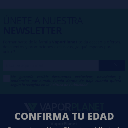
ÚNETE A NUESTRA
NEWSLETTER
Formar parte de la familia
VaporPlanet
te da acceso a ofertas,
descuentos y promociones exclusivas, ¿a qué esperas para
unirte?
Me gustaría recibir descuentos exclusivos, novedades y
tendencias por e-mail. Puedo darme de baja cuando quiera
según lo recogido en la
Política de Publicidad
.
CONFIRMA TU EDAD
VaporPlanet