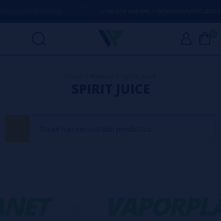
N CUALQUIER DUDA
(+34) 674 656 090 / INFO@VAPORPLANET.E
0
Inicio
>
Marcas
>
Spirit Juice
SPIRIT JUICE
No se han encontrado productos
NET
-
VAPORPL