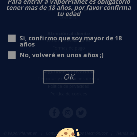
Para entrar a VaporPlanet es obligatorio
Sobre nosotros
tener mas de 18 años, por favor confirma
Calculadora DIY Alquimia
tu edad
Contacto
Atención al cliente
Sí, confirmo que soy mayor de 18
Envíos y devoluciones
años
Formas de pago
No, volveré en unos años ;)
Contacto
Seguridad y Privacidad
OK
Términos y condiciones de uso
Política de privacidad
Política de cookies
© VaporPlanet.es
|
Comprar Cigarrillos Electrónicos
|
Tienda de