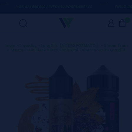
(+34) 674 656 090 / INFO@VAPORPLANET.ES
ENVÍO GRATI
0
Inicio
>
Líquidos
>
Longfills【NUEVO FORMATO】
>
Steam Train
>
Steam Train Black Betty 12ml/60ml Tobacco Series Longfill