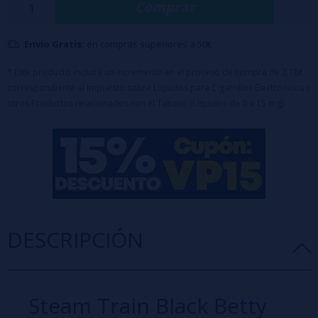
Comprar
Características:
Formato: 12ml Longfill en botella de 60ml.
Envío Gratis:
en compras superiores a 50€
Tabaco y Caramelo
* Este producto incluirá un incremento en el proceso de compra de 2,18€
correspondiente al Impuesto sobre Líquidos para Cigarrillos Electrónicos y
Diseñado para completar hasta 60ml con
base
o
otros Productos relacionados con el Tabaco (Líquidos de 0 a 15 mg)
nicokits
(70ml de Glicerina incluido en el precio)
DESCRIPCIÓN
Steam Train Black Betty