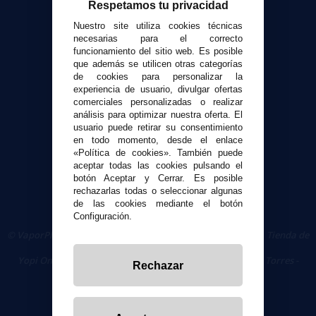
Atención al cliente
Respetamos tu privacidad
Envíos y devoluciones
Nuestro site utiliza cookies técnicas
Formas de pago
necesarias para el correcto
funcionamiento del sitio web. Es posible
Contacto
que además se utilicen otras categorías
de cookies para personalizar la
experiencia de usuario, divulgar ofertas
Seguridad y Privacidad
comerciales personalizadas o realizar
Términos y condiciones de uso
análisis para optimizar nuestra oferta. El
Política de privacidad
usuario puede retirar su consentimiento
en todo momento, desde el enlace
Política de cookies
«Política de cookies». También puede
aceptar todas las cookies pulsando el
botón Aceptar y Cerrar. Es posible
rechazarlas todas o seleccionar algunas
de las cookies mediante el botón
Configuración.
© VaporPlanet.es
|
Comprar Cigarrillos Electrónicos
|
Tienda de
Cigarrillos Electrónicos
Yopi Online SL CIF: B90451832
|
Centro Comercial Las Torres -
Rechazar
Local 26 - 41400 Écija (Sevilla) - 674 656 090