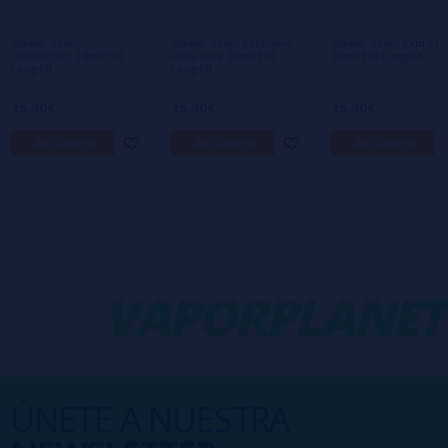
primero en dejar uno? ¡Tu opinión nos
interesa!
Steam Train
Steam Train Exclusive
Steam Train Express
Dispatcher 24ml/120
Final Ride 30ml/120
30ml/120 Longfill
Longfill
Longfill
15,90€
15,90€
15,90€
avísame
avísame
avísame
-
VAPORPLANET
ÚNETE A NUESTRA