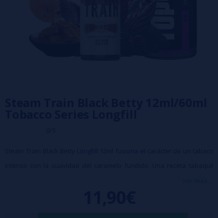
Steam Train Black Betty 12ml/60ml
Tobacco Series Longfill
0/5
Steam Train Black Betty Longfill 12ml fusiona el carácter de un tabaco
intenso con la suavidad del caramelo fundido. Una receta tabaquil
gourmet donde el dulzor se integra perfectamente con las notas
ver más...
11,90€
secas del tabaco, ofreciendo un perfil aromático elegante, equilibrado
y perfecto para el vapeo diario.