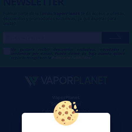
NEWSLETTER
Formar parte de la familia
VaporPlanet
te da acceso a ofertas,
descuentos y promociones exclusivas, ¿a qué esperas para
unirte?
Me gustaría recibir descuentos exclusivos, novedades y
tendencias por e-mail. Puedo darme de baja cuando quiera
según lo recogido en la
Política de Publicidad
.
VaporPlanet
Sobre nosotros
Calculadora DIY Alquimia
Contacto