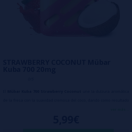
STRAWBERRY COCONUT Mübar
Kuba 700 20mg
0/5
El
Mübar Kuba 700 Strawberry Coconut
une la dulzura aromática
de la fresa con la suavidad cremosa del coco, dando como resultado
un perfil claramente tropical y muy goloso. La fresa aporta frescura y
ver más...
5,99€
carácter frutal, mientras que el coco suma notas sedosas y
envolventes, creando un sabor afrutado y exótico muy agradable en