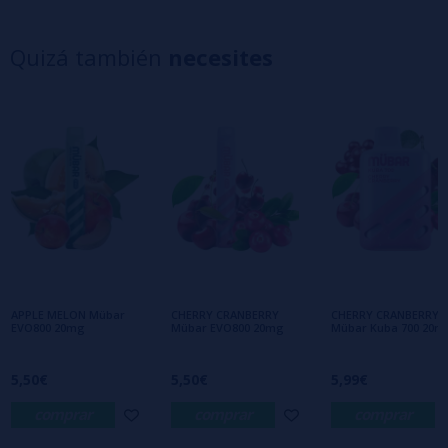
5 estrellas
0%
4 estrellas
0%
Quizá también
necesites
3 estrellas
0%
2 estrellas
0%
1 estrellas
0%
0/5
Sé el primero en dejar tu opinión
Escribe tu opinión sobre este producto
Aún no hay comentarios, ¿quieres ser el
primero en dejar uno? ¡Tu opinión nos
interesa!
APPLE MELON Mübar
CHERRY CRANBERRY
CHERRY CRANBERRY
EVO800 20mg
Mübar EVO800 20mg
Mübar Kuba 700 20m
5,50€
5,50€
5,99€
comprar
comprar
comprar