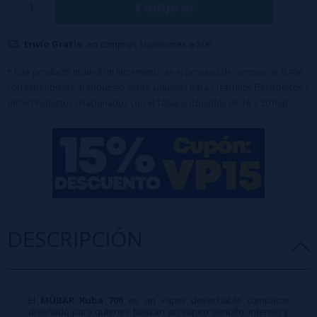
Comprar
cada calada.
700 Puff Aprox
Envío Gratis:
en compras superiores a 50€
2ml / Sales de Nicotina 20mg
Batería 550mAh (Cobalto)
* Este producto incluirá un incremento en el proceso de compra de 0,48€
correspondiente al Impuesto sobre Líquidos para Cigarrillos Electrónicos y
Mesh Coil
otros Productos relacionados con el Tabaco (Líquidos de 16 a 20 mg)
DESCRIPCIÓN
El
MÜBAR Kuba 700
es un vaper desechable compacto
diseñado para quienes buscan un vapeo sencillo, intenso y