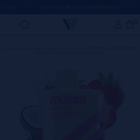
DUDA
(+34) 674 656 090 / INFO@VAPORPLANET.ES
E
0
Inicio
>
Productos
>
Vapes Desechables
>
MÜBAR
>
STRAWBERRY
COCONUT Mübar Kuba 700 20mg