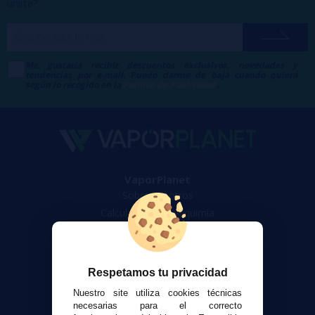
unirte?
Me gustaría recibir descuentos exclusivos, novedades y
tendencias por e-mail. Puedo darme de baja cuando quiera
según lo recogido en la
Política de Publicidad
.
VaporPlanet
Sobre nosotros
Calculadora DIY Alquimia
Contacto
Atención al cliente
Respetamos tu privacidad
Envíos y devoluciones
Nuestro site utiliza cookies técnicas
Formas de pago
necesarias para el correcto