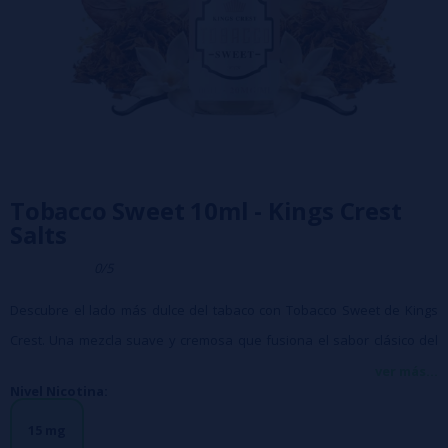
Tobacco Sweet 10ml - Kings Crest
Salts
0/5
Descubre el lado más dulce del tabaco con Tobacco Sweet de Kings
Crest. Una mezcla suave y cremosa que fusiona el sabor clásico del
tabaco con una crema de vainilla sedosa, creando un líquido que roza
ver más...
Nivel Nicotina:
lo postrero sin perder su esencia.
Características:
15 mg