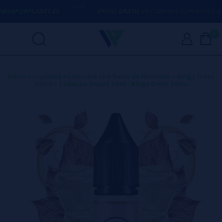
@VAPORPLANET.ES
ENVÍO GRATIS
EN COMPRAS SUPERIORES A
50
0
Inicio
>
Líquidos
>
Líquidos con Sales de Nicotina
>
Kings Crest
Salts
>
Tobacco Sweet 10ml - Kings Crest Salts