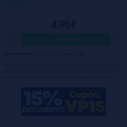
📦 Botella de 10ml
🧒 Tapón a prueba de niños
4,95€
⚗️ Base: 50PG / 50VG
💨 Sales de nicotina: 5mg, 10mg, 15mg, 20mg
Un clásico reinventado con un toque dulce irresistible.
Comprar
Envío Gratis:
en compras superiores a 50€
* Este producto incluirá un incremento en el proceso de compra de 1,82€
correspondiente al Impuesto sobre Líquidos para Cigarrillos Electrónicos y
otros Productos relacionados con el Tabaco (Líquidos de 0 a 15 mg)