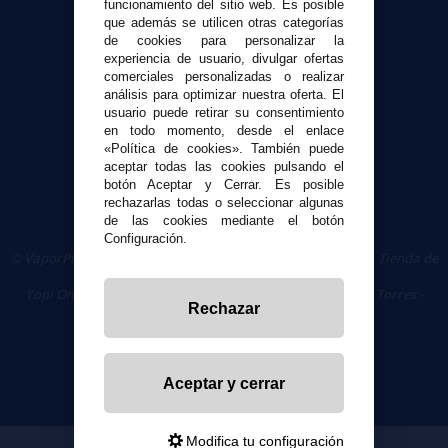
Contacto
funcionamiento del sitio web. Es posible
que además se utilicen otras categorías
de cookies para personalizar la
Seguridad y Privacidad
experiencia de usuario, divulgar ofertas
comerciales personalizadas o realizar
Términos y condiciones de uso
análisis para optimizar nuestra oferta. El
Política de privacidad
usuario puede retirar su consentimiento
Política de cookies
en todo momento, desde el enlace
«Política de cookies». También puede
aceptar todas las cookies pulsando el
botón Aceptar y Cerrar. Es posible
rechazarlas todas o seleccionar algunas
de las cookies mediante el botón
Configuración.
© VaporPlanet.es
|
Comprar Cigarrillos Electrónicos
|
Tienda de
Cigarrillos Electrónicos
Yopi Online SL CIF: B90451832
|
Centro Comercial Las Torres -
Rechazar
Local 26 - 41400 Écija (Sevilla) - 674 656 090
Aceptar y cerrar
Modifica tu configuración