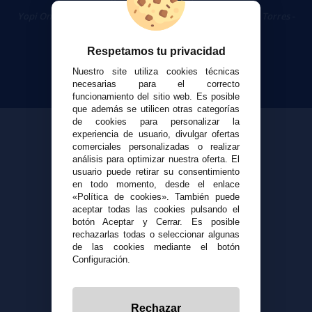
Cigarrillos Electrónicos
Yopi Online SL CIF: B90451832
|
Centro Comercial Las Torres -
Local 26 - 41400 Écija (Sevilla) - 674 656 090
Respetamos tu privacidad
Nuestro site utiliza cookies técnicas
necesarias para el correcto
funcionamiento del sitio web. Es posible
que además se utilicen otras categorías
de cookies para personalizar la
experiencia de usuario, divulgar ofertas
comerciales personalizadas o realizar
análisis para optimizar nuestra oferta. El
usuario puede retirar su consentimiento
en todo momento, desde el enlace
«Política de cookies». También puede
aceptar todas las cookies pulsando el
botón Aceptar y Cerrar. Es posible
rechazarlas todas o seleccionar algunas
de las cookies mediante el botón
Configuración.
Rechazar