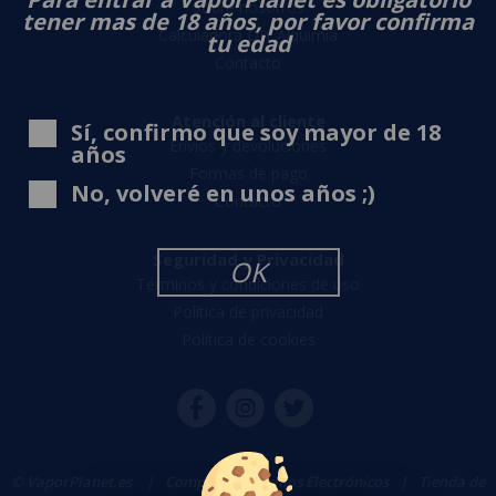
Sobre nosotros
tener mas de 18 años, por favor confirma
Calculadora DIY Alquimia
tu edad
Contacto
Atención al cliente
Sí, confirmo que soy mayor de 18
Envíos y devoluciones
años
Formas de pago
No, volveré en unos años ;)
Contacto
Seguridad y Privacidad
OK
Términos y condiciones de uso
Política de privacidad
Política de cookies
© VaporPlanet.es
|
Comprar Cigarrillos Electrónicos
|
Tienda de