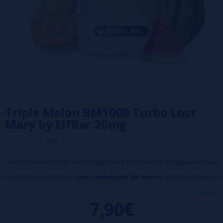
Triple Melon BM1000 Turbo Lost
Mary by ElfBar 20mg
0/5
¿Fan del melón? Este desechable lleva el concepto al siguiente nivel.
Una mezcla jugosa de
tres variedades de melón
, prensadas en un
solo dispositivo. Cada calada sabe a fruta recién cortada. ¡Una
ver más...
7,90€
explosión dulce y veraniega!
📊 Pantalla de Nivel de Líquido