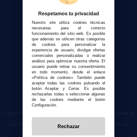
Atención al cliente
Respetamos tu privacidad
Envíos y devoluciones
Nuestro site utiliza cookies técnicas
Formas de pago
necesarias para el correcto
funcionamiento del sitio web. Es posible
Contacto
que además se utilicen otras categorías
de cookies para personalizar la
experiencia de usuario, divulgar ofertas
Seguridad y Privacidad
comerciales personalizadas o realizar
Términos y condiciones de uso
análisis para optimizar nuestra oferta. El
Política de privacidad
usuario puede retirar su consentimiento
en todo momento, desde el enlace
Política de cookies
«Política de cookies». También puede
aceptar todas las cookies pulsando el
botón Aceptar y Cerrar. Es posible
rechazarlas todas o seleccionar algunas
de las cookies mediante el botón
Configuración.
© VaporPlanet.es
|
Comprar Cigarrillos Electrónicos
|
Tienda de
Cigarrillos Electrónicos
Yopi Online SL CIF: B90451832
|
Centro Comercial Las Torres -
Rechazar
Local 26 - 41400 Écija (Sevilla) - 674 656 090