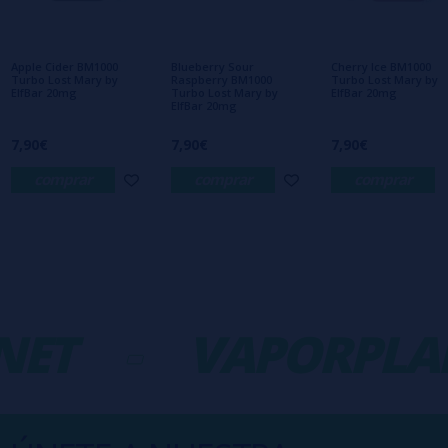
Aún no hay comentarios, ¿quieres ser el
primero en dejar uno? ¡Tu opinión nos
interesa!
Apple Cider BM1000
Blueberry Sour
Cherry Ice BM1000
Turbo Lost Mary by
Raspberry BM1000
Turbo Lost Mary by
ElfBar 20mg
Turbo Lost Mary by
ElfBar 20mg
ElfBar 20mg
7,90€
7,90€
7,90€
comprar
comprar
comprar
ET
-
VAPORPLA