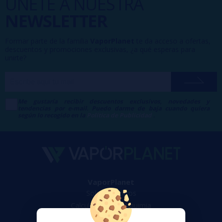
ÚNETE A NUESTRA
NEWSLETTER
Formar parte de la familia
VaporPlanet
te da acceso a ofertas,
descuentos y promociones exclusivas, ¿a qué esperas para
unirte?
Me gustaría recibir descuentos exclusivos, novedades y
tendencias por e-mail. Puedo darme de baja cuando quiera
según lo recogido en la
Política de Publicidad
.
VaporPlanet
Sobre nosotros
Calculadora DIY Alquimia
Contacto