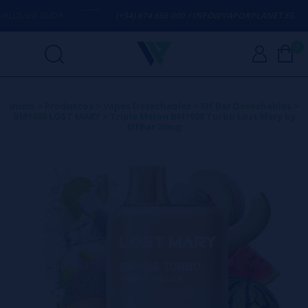
QUIER DUDA
(+34) 674 656 090 / INFO@VAPORPLANET.ES
0
Inicio
>
Productos
>
Vapes Desechables
>
Elf Bar Desechables
>
BM1000 LOST MARY
>
Triple Melon BM1000 Turbo Lost Mary by
ElfBar 20mg