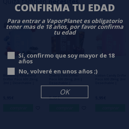
Quizá también
necesites
3 estrellas
0%
CONFIRMA TU EDAD
2 estrellas
0%
1 estrellas
0%
Para entrar a VaporPlanet es obligatorio
tener mas de 18 años, por favor confirma
0/5
Sé el primero en dejar tu opinión
tu edad
Escribe tu opinión sobre este producto
Sí, confirmo que soy mayor de 18
años
Aún no hay comentarios, ¿quieres ser el
primero en dejar uno? ¡Tu opinión nos
No, volveré en unos años ;)
interesa!
Blueberry Raspberry
Cherry Cola Drifter
Cotton Candy Drifter
Drifter Poco 600 20mg
Poco 600 20mg 2ml |
Poco 600 20mg 2ml |
2ml | Desechable |
Desechable |
Desechable |
OK
5,95€
5,95€
5,95€
comprar
comprar
comprar