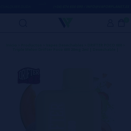
UALQUIER DUDA
(+34) 674 656 090 / INFO@VAPORPLANET.ES
0
Inicio
>
Productos
>
Vapes Desechables
>
DRIFTER POCO 600
>
Triple Melon Drifter Poco 600 20mg 2ml | Desechable |