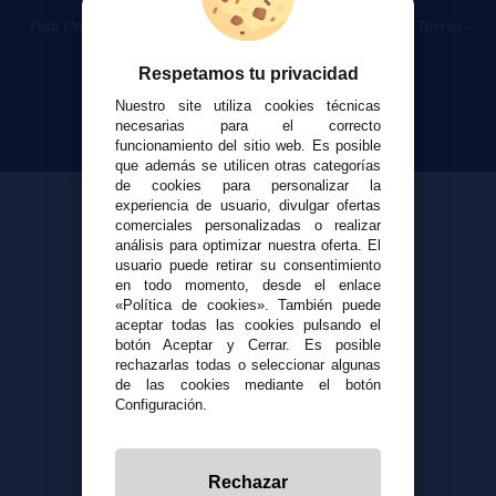
Cigarrillos Electrónicos
Yopi Online SL CIF: B90451832
|
Centro Comercial Las Torres -
Local 26 - 41400 Écija (Sevilla) - 674 656 090
Respetamos tu privacidad
Nuestro site utiliza cookies técnicas
necesarias para el correcto
funcionamiento del sitio web. Es posible
que además se utilicen otras categorías
de cookies para personalizar la
experiencia de usuario, divulgar ofertas
comerciales personalizadas o realizar
análisis para optimizar nuestra oferta. El
usuario puede retirar su consentimiento
en todo momento, desde el enlace
«Política de cookies». También puede
aceptar todas las cookies pulsando el
botón Aceptar y Cerrar. Es posible
rechazarlas todas o seleccionar algunas
de las cookies mediante el botón
Configuración.
Rechazar