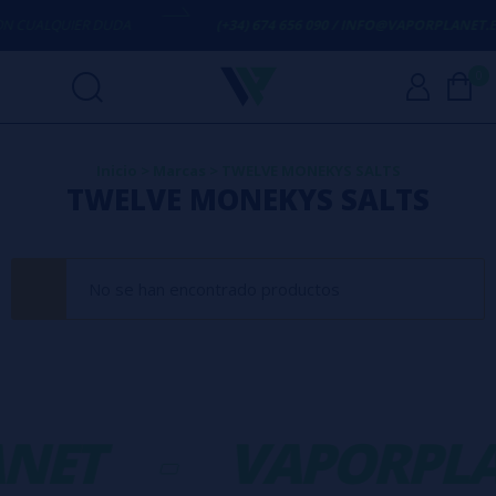
 CUALQUIER DUDA
(+34) 674 656 090 / INFO@VAPORPLANET.ES
0
Inicio
>
Marcas
>
TWELVE MONEKYS SALTS
TWELVE MONEKYS SALTS
No se han encontrado productos
NET
-
VAPORPLA