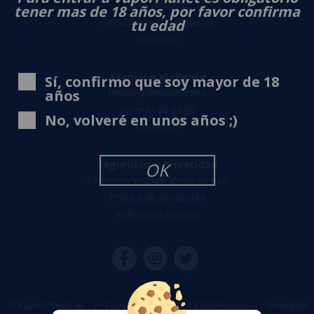
Sobre nosotros
tener mas de 18 años, por favor confirma
Calculadora DIY Alquimia
tu edad
Contacto
Atención al cliente
Sí, confirmo que soy mayor de 18
Envíos y devoluciones
años
Formas de pago
No, volveré en unos años ;)
Contacto
Seguridad y Privacidad
OK
Términos y condiciones de uso
Política de privacidad
Política de cookies
© VaporPlanet.es
|
Comprar Cigarrillos Electrónicos
|
Tienda de