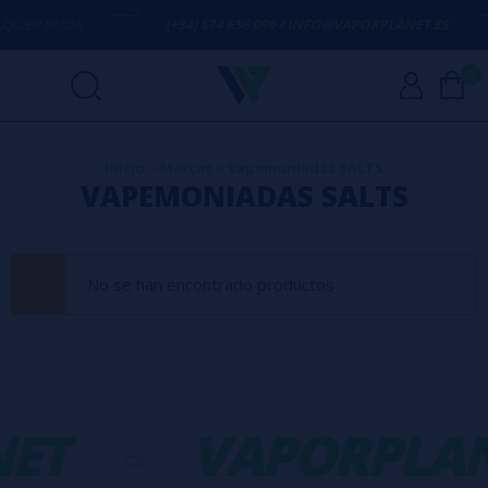
UIER DUDA
(+34) 674 656 090 / INFO@VAPORPLANET.ES
0
Inicio
>
Marcas
>
Vapemoniadas SALTS
VAPEMONIADAS SALTS
No se han encontrado productos
ET
-
VAPORPLAN