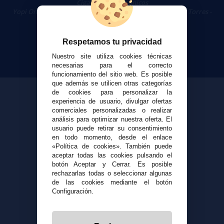
Cigarrillos Electrónicos
Yopi Online SL CIF: B90451832
|
Centro Comercial Las Torres -
Local 26 - 41400 Écija (Sevilla) - 674 656 090
Respetamos tu privacidad
Nuestro site utiliza cookies técnicas
necesarias para el correcto
funcionamiento del sitio web. Es posible
que además se utilicen otras categorías
de cookies para personalizar la
experiencia de usuario, divulgar ofertas
comerciales personalizadas o realizar
análisis para optimizar nuestra oferta. El
usuario puede retirar su consentimiento
en todo momento, desde el enlace
«Política de cookies». También puede
aceptar todas las cookies pulsando el
botón Aceptar y Cerrar. Es posible
rechazarlas todas o seleccionar algunas
de las cookies mediante el botón
Configuración.