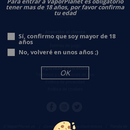
Para entrar a VaporPlanet es obligatorio
Sobre nosotros
tener mas de 18 años, por favor confirma
Calculadora DIY Alquimia
tu edad
Contacto
Atención al cliente
Sí, confirmo que soy mayor de 18
Envíos y devoluciones
años
Formas de pago
No, volveré en unos años ;)
Contacto
Seguridad y Privacidad
OK
Términos y condiciones de uso
Política de privacidad
Política de cookies
© VaporPlanet.es
|
Comprar Cigarrillos Electrónicos
|
Tienda de