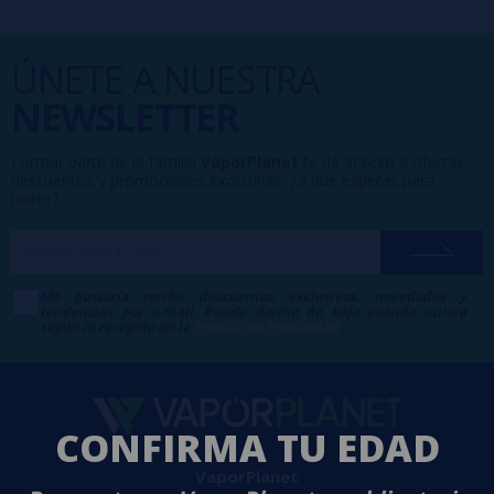
ÚNETE A NUESTRA
NEWSLETTER
Formar parte de la familia
VaporPlanet
te da acceso a ofertas,
descuentos y promociones exclusivas, ¿a qué esperas para
unirte?
Me gustaría recibir descuentos exclusivos, novedades y
tendencias por e-mail. Puedo darme de baja cuando quiera
según lo recogido en la
Política de Publicidad
.
CONFIRMA TU EDAD
VaporPlanet